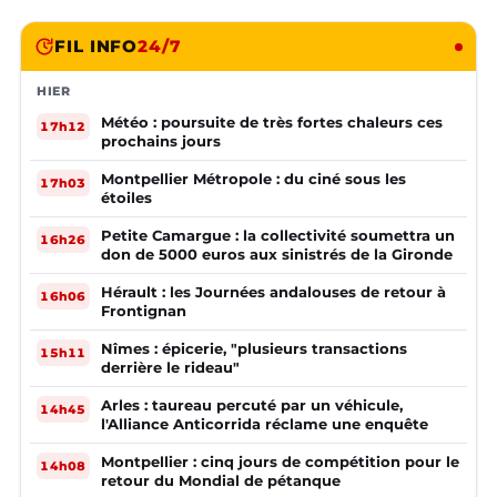
FIL INFO
24/7
HIER
Météo : poursuite de très fortes chaleurs ces
17h12
prochains jours
Montpellier Métropole : du ciné sous les
17h03
étoiles
Petite Camargue : la collectivité soumettra un
16h26
don de 5000 euros aux sinistrés de la Gironde
Hérault : les Journées andalouses de retour à
16h06
Frontignan
Nîmes : épicerie, "plusieurs transactions
15h11
derrière le rideau"
Arles : taureau percuté par un véhicule,
14h45
l'Alliance Anticorrida réclame une enquête
Montpellier : cinq jours de compétition pour le
14h08
retour du Mondial de pétanque