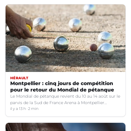
HÉRAULT
Montpellier : cinq jours de compétition
pour le retour du Mondial de pétanque
Le Mondial de pétanque revient du 10 au 14 août sur le
parvis de la Sud de France Arena à Montpellier
(Hérault).
il y a 13 h
2 min