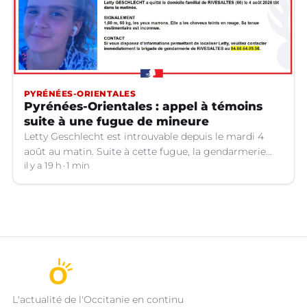
PYRÉNÉES-ORIENTALES
Pyrénées-Orientales : appel à témoins
suite à une fugue de mineure
Letty Geschlecht est introuvable depuis le mardi 4
août au matin. Suite à cette fugue, la gendarmerie
des Pyrénées-Orientales lance un appel à témoins.
il y a 19 h
1 min
L'actualité de l'Occitanie en continu