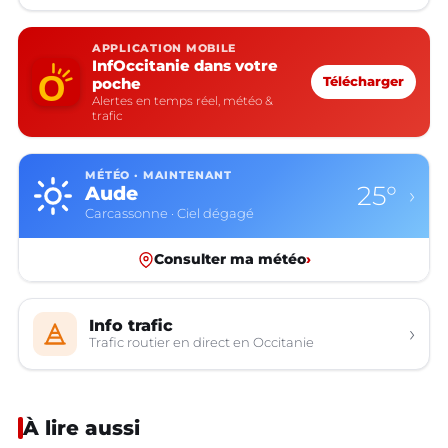
APPLICATION MOBILE
InfOccitanie dans votre
poche
Télécharger
Alertes en temps réel, météo &
trafic
MÉTÉO · MAINTENANT
25°
Aude
›
Carcassonne · Ciel dégagé
Consulter ma météo
›
Info trafic
›
Trafic routier en direct en Occitanie
À lire aussi