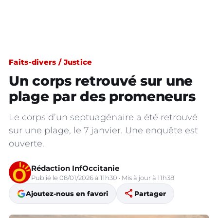
Faits-divers / Justice
Un corps retrouvé sur une
plage par des promeneurs
Le corps d’un septuagénaire a été retrouvé
sur une plage, le 7 janvier. Une enquête est
ouverte.
Rédaction InfOccitanie
Publié le 08/01/2026 à 11h30 · Mis à jour à 11h38
share
Ajoutez-nous en favori
Partager