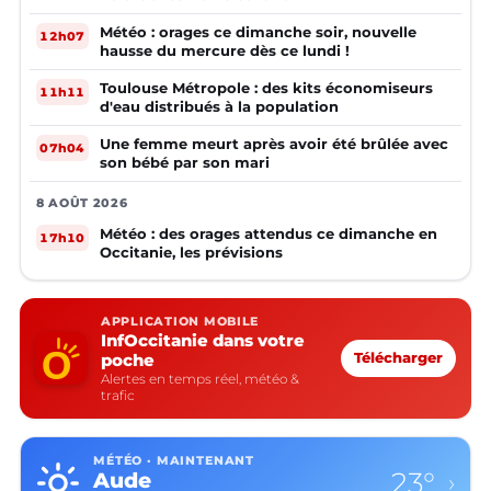
Météo : orages ce dimanche soir, nouvelle
12h07
hausse du mercure dès ce lundi !
Toulouse Métropole : des kits économiseurs
11h11
d'eau distribués à la population
Une femme meurt après avoir été brûlée avec
07h04
son bébé par son mari
8 AOÛT 2026
Météo : des orages attendus ce dimanche en
17h10
Occitanie, les prévisions
APPLICATION MOBILE
InfOccitanie dans votre
poche
Télécharger
Alertes en temps réel, météo &
trafic
MÉTÉO · MAINTENANT
23°
Aude
›