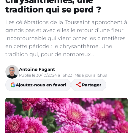
chrysanthèmes, une
tradition qui se perd ?
Les célébrations de la Toussaint approchent à
grands pas et avec elles le retour d’une fleur
incontournable qui vient orner les cimetières
en cette période : le chrysanthème. Une
tradition qui, pour de nombreux…
Antoine Fagant
Publié le 30/10/2024 à 16h22 · Mis à jour à 15h39
share
Ajoutez-nous en favori
Partager