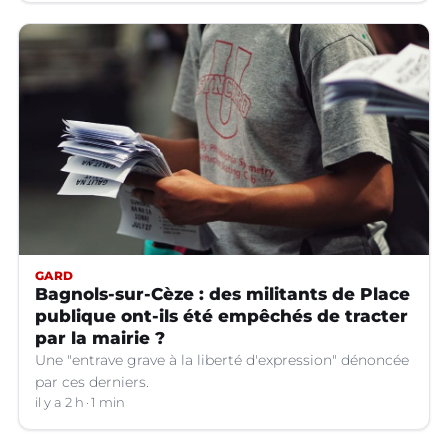
GARD
Bagnols-sur-Cèze : des militants de Place
publique ont-ils été empêchés de tracter
par la mairie ?
Une "entrave grave à la liberté d'expression" dénoncée
par ces derniers.
il y a 2 h
1 min