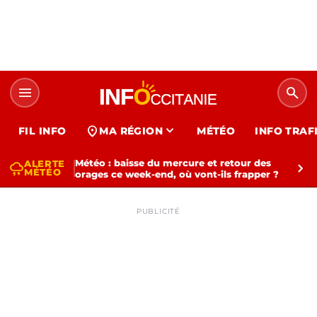
menu
search
expand_more
location_on
FIL INFO
MA RÉGION
MÉTÉO
INFO TRAF
Météo : baisse du mercure et retour des
ALERTE
thunderstorm
chevron_right
MÉTÉO
orages ce week-end, où vont-ils frapper ?
PUBLICITÉ