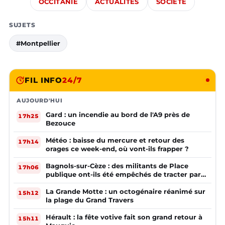
OCCITANIE
ACTUALITÉS
SOCIÉTÉ
SUJETS
#Montpellier
FIL INFO
24/7
AUJOURD'HUI
Gard : un incendie au bord de l'A9 près de
17h25
Bezouce
Météo : baisse du mercure et retour des
17h14
orages ce week-end, où vont-ils frapper ?
Bagnols-sur-Cèze : des militants de Place
17h06
publique ont-ils été empêchés de tracter par
la mairie ?
La Grande Motte : un octogénaire réanimé sur
15h12
la plage du Grand Travers
Hérault : la fête votive fait son grand retour à
15h11