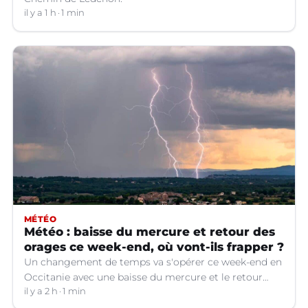
il y a 1 h
1 min
MÉTÉO
Météo : baisse du mercure et retour des
orages ce week-end, où vont-ils frapper ?
Un changement de temps va s'opérer ce week-end en
Occitanie avec une baisse du mercure et le retour
d'orages dans certains départements.
il y a 2 h
1 min