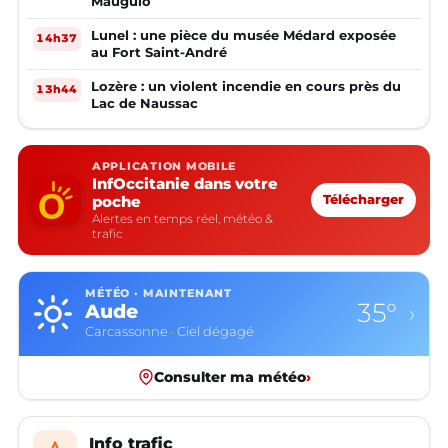
Mauguio
Lunel : une pièce du musée Médard exposée
14h37
au Fort Saint-André
Lozère : un violent incendie en cours près du
13h44
Lac de Naussac
APPLICATION MOBILE
InfOccitanie dans votre
poche
Télécharger
Alertes en temps réel, météo &
trafic
MÉTÉO · MAINTENANT
35°
Aude
›
Carcassonne · Ciel dégagé
Consulter ma météo
›
Info trafic