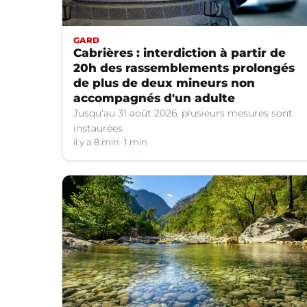
GARD
Cabrières : interdiction à partir de
20h des rassemblements prolongés
de plus de deux mineurs non
accompagnés d'un adulte
Jusqu'au 31 août 2026, plusieurs mesures sont
instaurées.
il y a 8 min
1 min