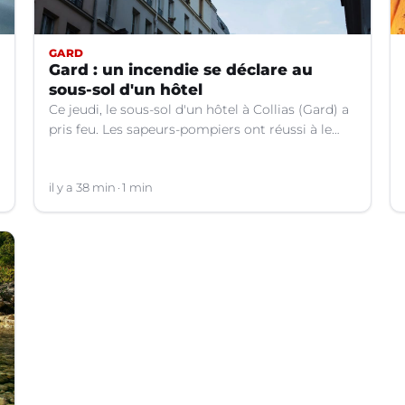
GARD
Gard : un incendie se déclare au
sous-sol d'un hôtel
Ce jeudi, le sous-sol d'un hôtel à Collias (Gard) a
pris feu. Les sapeurs-pompiers ont réussi à le
contenir au niveau de la buanderie.
il y a 38 min
1 min