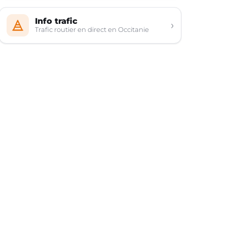
Info trafic
›
Trafic routier en direct en Occitanie