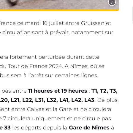
i
rance ce mardi 16 juillet entre Gruissan et
circulation sont à prévoir, notamment sur
n sera fortement perturbée durant cette
pe du Tour de France 2024. A Nîmes, où se
 bus sera à l’arrêt sur certaines lignes.
t pas entre
11 heures et 19 heures
:
T1, T2, T3,
, L20, L21, L22, L31, L32, L41, L42, L43
. De plus,
ent entre Calvas et la Gare et ne circulera
ne 7 circulera uniquement et ne circule pas
ne 33
les départs depuis la
Gare de Nîmes
à