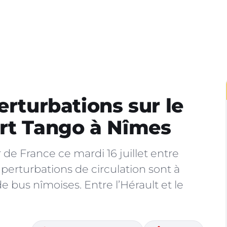
erturbations sur le
ort Tango à Nîmes
 de France ce mardi 16 juillet entre
erturbations de circulation sont à
e bus nîmoises. Entre l’Hérault et le