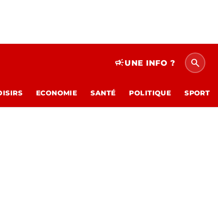
search
campaign
UNE INFO ?
OISIRS
ECONOMIE
SANTÉ
POLITIQUE
SPORT