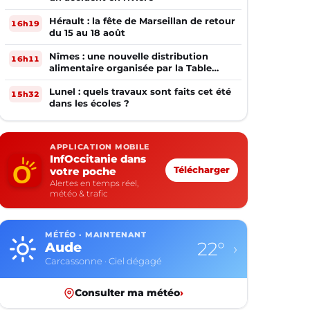
Hérault : la fête de Marseillan de retour
16h19
du 15 au 18 août
Nîmes : une nouvelle distribution
16h11
alimentaire organisée par la Table
Ouverte
Lunel : quels travaux sont faits cet été
15h32
dans les écoles ?
APPLICATION MOBILE
InfOccitanie dans
votre poche
Télécharger
Alertes en temps réel,
météo & trafic
MÉTÉO · MAINTENANT
17°
Aveyron
›
Rodez · Ciel dégagé
Consulter ma météo
›