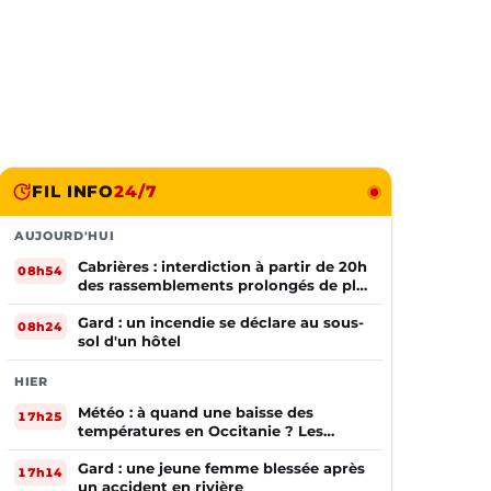
FIL INFO
24/7
AUJOURD'HUI
Cabrières : interdiction à partir de 20h
08h54
des rassemblements prolongés de plus
de deux mineurs non accompagnés
d'un adulte
Gard : un incendie se déclare au sous-
08h24
sol d'un hôtel
HIER
Météo : à quand une baisse des
17h25
températures en Occitanie ? Les
prévisions
Gard : une jeune femme blessée après
17h14
un accident en rivière