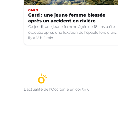
GARD
Gard : une jeune femme blessée
après un accident en rivière
Ce jeudi, une jeune femme âgée de 18 ans a été
évacuée après une luxation de l'épaule lors d'un
plongeon dans une rivière à Saint-André-de-
il y a 15 h
1 min
Valborgne (Gard).
L'actualité de l'Occitanie en continu