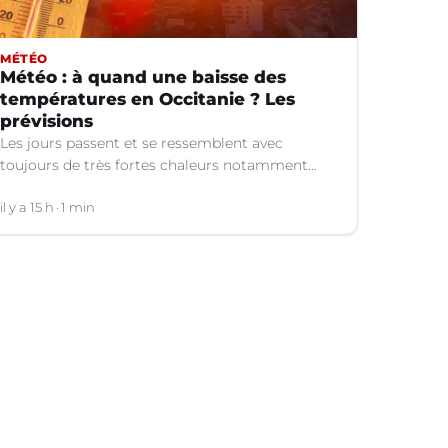
MÉTÉO
Météo : à quand une baisse des
températures en Occitanie ? Les
prévisions
Les jours passent et se ressemblent avec
toujours de très fortes chaleurs notamment
dans le Languedoc. Jusqu’à quand ?
il y a 15 h
1 min