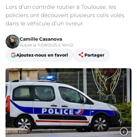
Lors d’un contrôle routier à Toulouse, les
policiers ont découvert plusieurs colis volés
dans le véhicule d’un livreur.
Camille Casanova
Publié le 11/08/2025 à 16h02
share
Ajoutez-nous en favori
Partager
i