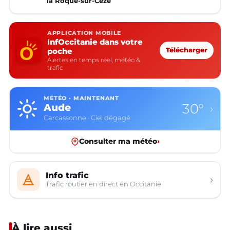
la Roque-sur-Cèze
APPLICATION MOBILE
InfOccitanie dans votre
poche
Télécharger
Alertes en temps réel, météo &
trafic
MÉTÉO · MAINTENANT
30°
Aude
›
Carcassonne · Ciel dégagé
Consulter ma météo
›
Info trafic
›
Trafic routier en direct en Occitanie
À lire aussi