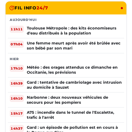
FIL INFO
24/7
AUJOURD'HUI
Toulouse Métropole : des kits économiseurs
11h11
d'eau distribués à la population
Une femme meurt après avoir été brûlée avec
07h04
son bébé par son mari
HIER
Météo : des orages attendus ce dimanche en
17h10
Occitanie, les prévisions
Gard : tentative de cambriolage avec intrusion
16h39
au domicile à Sauzet
Narbonne : deux nouveaux véhicules de
16h10
secours pour les pompiers
A75 : incendie dans le tunnel de l'Escalette,
15h17
trafic à l'arrêt
Gard : un épisode de pollution est en cours à
14h37