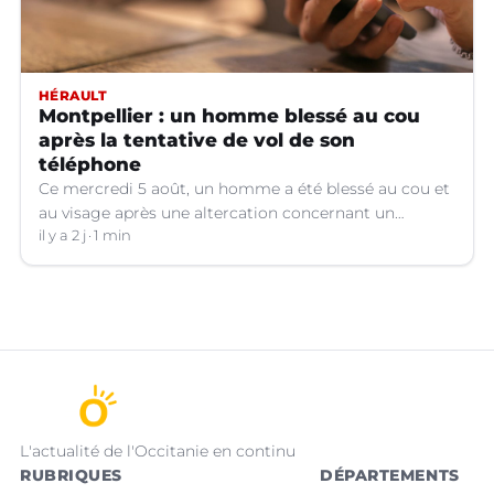
HÉRAULT
Montpellier : un homme blessé au cou
après la tentative de vol de son
téléphone
Ce mercredi 5 août, un homme a été blessé au cou et
au visage après une altercation concernant un
téléphone portable à Montpellier (Hérault).
il y a 2 j
1 min
L'actualité de l'Occitanie en continu
RUBRIQUES
DÉPARTEMENTS