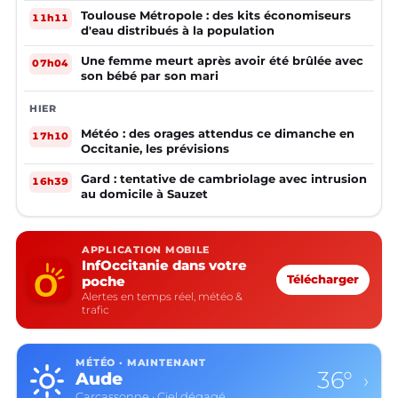
Toulouse Métropole : des kits économiseurs
11h11
d'eau distribués à la population
Une femme meurt après avoir été brûlée avec
07h04
son bébé par son mari
HIER
Météo : des orages attendus ce dimanche en
17h10
Occitanie, les prévisions
Gard : tentative de cambriolage avec intrusion
16h39
au domicile à Sauzet
APPLICATION MOBILE
InfOccitanie dans votre
poche
Télécharger
Alertes en temps réel, météo &
trafic
MÉTÉO · MAINTENANT
34°
Aveyron
›
Rodez · Orage, grêle