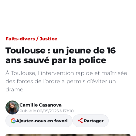
Faits-divers / Justice
Toulouse : un jeune de 16
ans sauvé par la police
À Toulouse, l’intervention rapide et maîtrisée
des forces de l’ordre a permis d’éviter un
drame.
Camille Casanova
Publié le 06/05/2025 à 17h10
share
Ajoutez-nous en favori
Partager