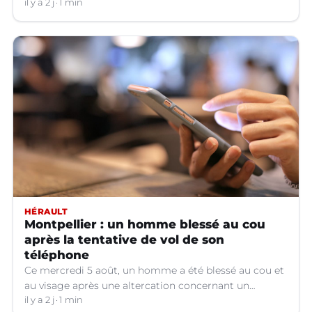
hors service à Nîmes (Gard).
il y a 2 j
1 min
HÉRAULT
Montpellier : un homme blessé au cou
après la tentative de vol de son
téléphone
Ce mercredi 5 août, un homme a été blessé au cou et
au visage après une altercation concernant un
téléphone portable à Montpellier (Hérault).
il y a 2 j
1 min