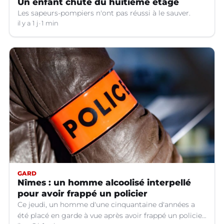
Un enfant chute du huitième étage
Les sapeurs-pompiers n'ont pas réussi à le sauver.
il y a 1 j
1 min
GARD
Nîmes : un homme alcoolisé interpellé
pour avoir frappé un policier
Ce jeudi, un homme d'une cinquantaine d'années a
été placé en garde à vue après avoir frappé un policier