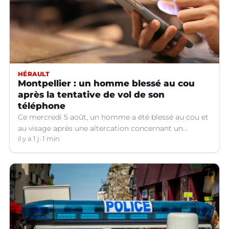
HÉRAULT
Montpellier : un homme blessé au cou
après la tentative de vol de son
téléphone
Ce mercredi 5 août, un homme a été blessé au cou et
au visage après une altercation concernant un
téléphone portable à Montpellier (Hérault).
il y a 1 j
1 min