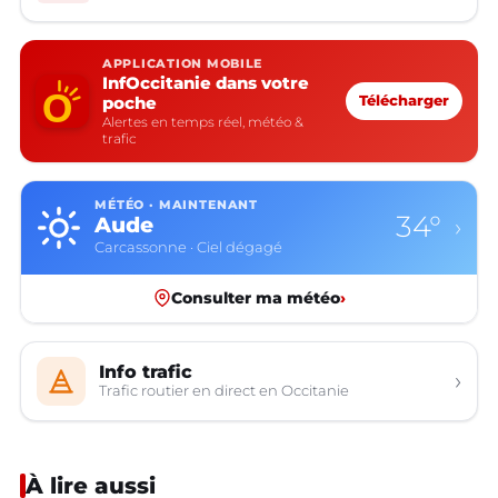
APPLICATION MOBILE
InfOccitanie dans votre
poche
Télécharger
Alertes en temps réel, météo &
trafic
MÉTÉO · MAINTENANT
34°
Aude
›
Carcassonne · Ciel dégagé
Consulter ma météo
›
Info trafic
›
Trafic routier en direct en Occitanie
À lire aussi