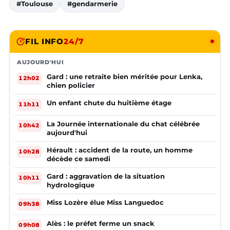
#Toulouse
#gendarmerie
FIL INFO
24/7
AUJOURD'HUI
Gard : une retraite bien méritée pour Lenka,
12h02
chien policier
Un enfant chute du huitième étage
11h11
La Journée internationale du chat célébrée
10h42
aujourd'hui
Hérault : accident de la route, un homme
10h28
décède ce samedi
Gard : aggravation de la situation
10h11
hydrologique
Miss Lozère élue Miss Languedoc
09h38
Alès : le préfet ferme un snack
09h08