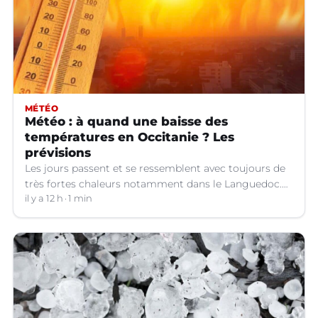
MÉTÉO
Météo : à quand une baisse des
températures en Occitanie ? Les
prévisions
Les jours passent et se ressemblent avec toujours de
très fortes chaleurs notamment dans le Languedoc.
Jusqu’à quand ?
il y a 12 h
1 min