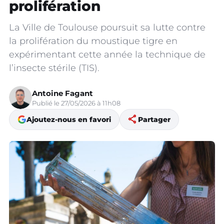
prolifération
La Ville de Toulouse poursuit sa lutte contre
la prolifération du moustique tigre en
expérimentant cette année la technique de
l’insecte stérile (TIS).
Antoine Fagant
Publié le 27/05/2026 à 11h08
share
Ajoutez-nous en favori
Partager