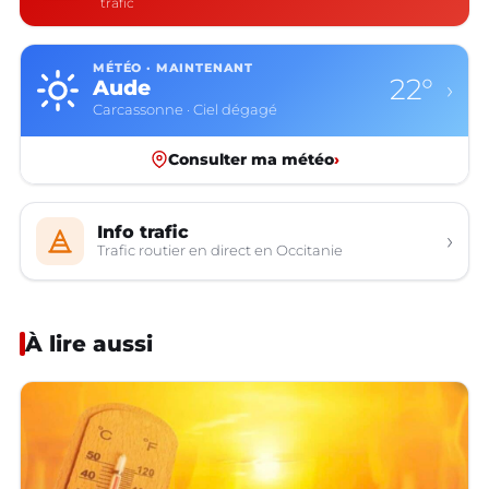
trafic
MÉTÉO · MAINTENANT
22°
Aude
›
Carcassonne · Ciel dégagé
Consulter ma météo
›
Info trafic
›
Trafic routier en direct en Occitanie
À lire aussi