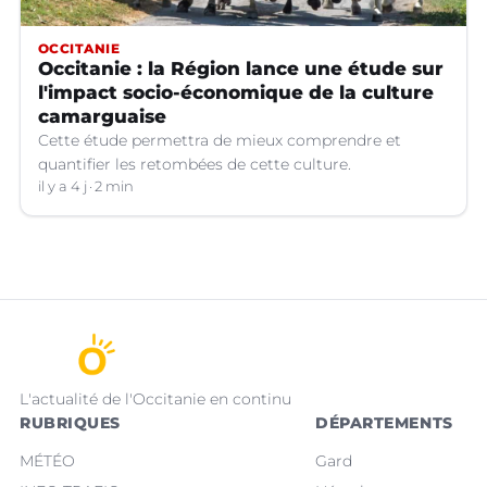
OCCITANIE
Occitanie : la Région lance une étude sur
l'impact socio-économique de la culture
camarguaise
Cette étude permettra de mieux comprendre et
quantifier les retombées de cette culture.
il y a 4 j
2 min
L'actualité de l'Occitanie en continu
RUBRIQUES
DÉPARTEMENTS
MÉTÉO
Gard