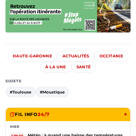
HAUTE-GARONNE
ACTUALITÉS
OCCITANIE
À LA UNE
SANTÉ
SUJETS
#Toulouse
#Moustique
FIL INFO
24/7
HIER
Météo : à quand une baisse des températures