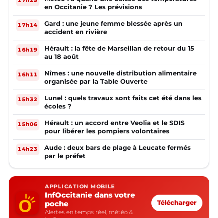
17h25
en Occitanie ? Les prévisions
Gard : une jeune femme blessée après un
17h14
accident en rivière
Hérault : la fête de Marseillan de retour du 15
16h19
au 18 août
Nîmes : une nouvelle distribution alimentaire
16h11
organisée par la Table Ouverte
Lunel : quels travaux sont faits cet été dans les
15h32
écoles ?
Hérault : un accord entre Veolia et le SDIS
15h06
pour libérer les pompiers volontaires
Aude : deux bars de plage à Leucate fermés
14h23
par le préfet
APPLICATION MOBILE
InfOccitanie dans votre
poche
Télécharger
Alertes en temps réel, météo &