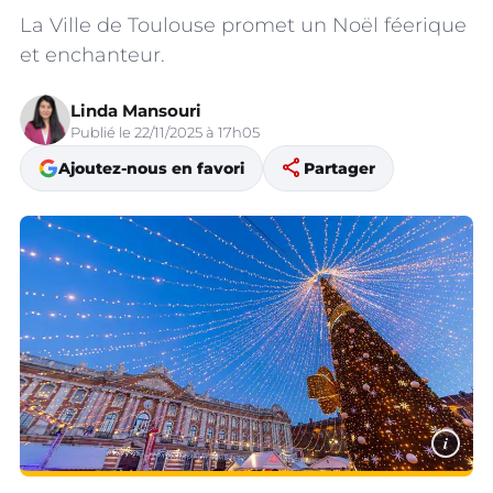
La Ville de Toulouse promet un Noël féerique
et enchanteur.
Linda Mansouri
Publié le 22/11/2025 à 17h05
share
Ajoutez-nous en favori
Partager
i