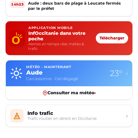
Aude : deux bars de plage à Leucate fermés
14h23
par le préfet
APPLICATION MOBILE
InfOccitanie dans votre
poche
Télécharger
Alertes en temps réel, météo &
trafic
MÉTÉO · MAINTENANT
23°
Aude
›
Carcassonne · Ciel dégagé
Consulter ma météo
›
Info trafic
›
Trafic routier en direct en Occitanie