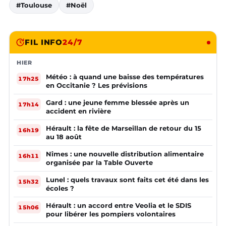
#Toulouse
#Noël
FIL INFO
24/7
HIER
Météo : à quand une baisse des températures
17h25
en Occitanie ? Les prévisions
Gard : une jeune femme blessée après un
17h14
accident en rivière
Hérault : la fête de Marseillan de retour du 15
16h19
au 18 août
Nîmes : une nouvelle distribution alimentaire
16h11
organisée par la Table Ouverte
Lunel : quels travaux sont faits cet été dans les
15h32
écoles ?
Hérault : un accord entre Veolia et le SDIS
15h06
pour libérer les pompiers volontaires