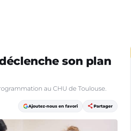
 déclenche son plan
programmation au CHU de Toulouse.
share
Ajoutez-nous en favori
Partager