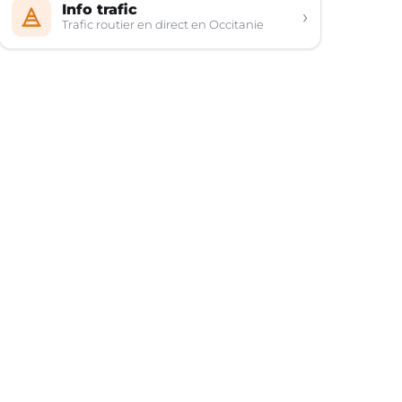
Info trafic
›
Trafic routier en direct en Occitanie