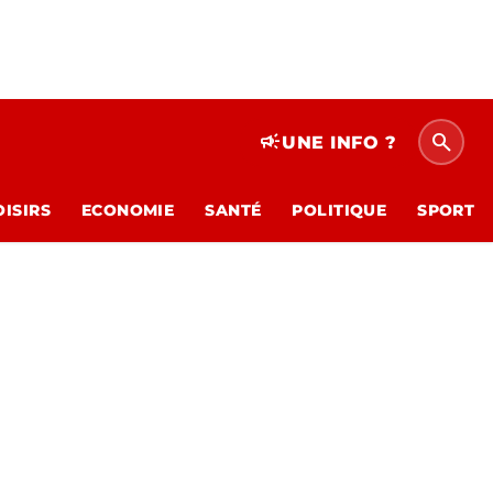
search
campaign
UNE INFO ?
OISIRS
ECONOMIE
SANTÉ
POLITIQUE
SPORT