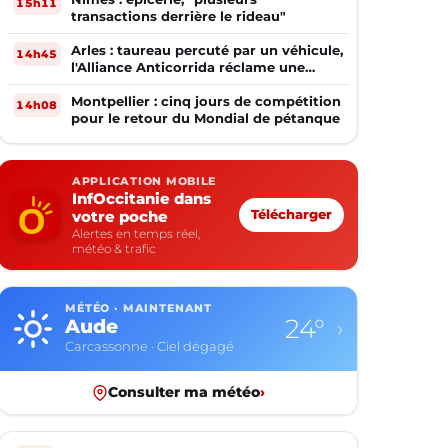
15h11
transactions derrière le rideau"
Arles : taureau percuté par un véhicule,
14h45
l'Alliance Anticorrida réclame une
enquête
Montpellier : cinq jours de compétition
14h08
pour le retour du Mondial de pétanque
APPLICATION MOBILE
InfOccitanie dans
votre poche
Télécharger
Alertes en temps réel,
météo & trafic
MÉTÉO · MAINTENANT
24°
Aude
›
Carcassonne · Ciel dégagé
Consulter ma météo
›