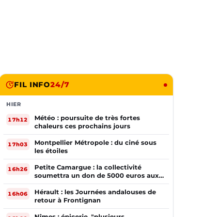
FIL INFO
24/7
HIER
Météo : poursuite de très fortes
17h12
chaleurs ces prochains jours
Montpellier Métropole : du ciné sous
17h03
les étoiles
Petite Camargue : la collectivité
16h26
soumettra un don de 5000 euros aux
sinistrés de la Gironde
Hérault : les Journées andalouses de
16h06
retour à Frontignan
Nîmes : épicerie, "plusieurs