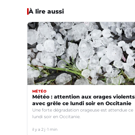
À lire aussi
MÉTÉO
Météo : attention aux orages violents
avec grêle ce lundi soir en Occitanie
Une forte dégradation orageuse est attendue ce
lundi soir en Occitanie.
il y a 2 j
1 min