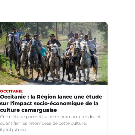
OCCITANIE
Occitanie : la Région lance une étude
sur l'impact socio-économique de la
culture camarguaise
Cette étude permettra de mieux comprendre et
quantifier les retombées de cette culture.
il y a 3 j
2 min