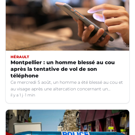
HÉRAULT
Montpellier : un homme blessé au cou
après la tentative de vol de son
téléphone
Ce mercredi 5 août, un homme a été blessé au cou et
au visage après une altercation concernant un
téléphone portable à Montpellier (Hérault).
il y a 1 j
1 min