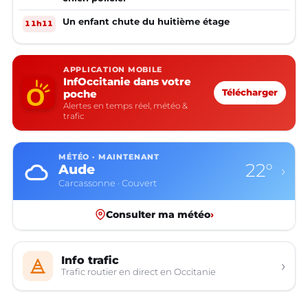
Un enfant chute du huitième étage
11h11
APPLICATION MOBILE
InfOccitanie dans votre
poche
Télécharger
Alertes en temps réel, météo &
trafic
MÉTÉO · MAINTENANT
22°
Aude
›
Carcassonne · Couvert
Consulter ma météo
›
Info trafic
›
Trafic routier en direct en Occitanie