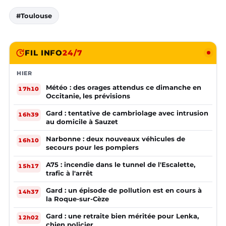
#Toulouse
FIL INFO
24/7
HIER
Météo : des orages attendus ce dimanche en
17h10
Occitanie, les prévisions
Gard : tentative de cambriolage avec intrusion
16h39
au domicile à Sauzet
Narbonne : deux nouveaux véhicules de
16h10
secours pour les pompiers
A75 : incendie dans le tunnel de l'Escalette,
15h17
trafic à l'arrêt
Gard : un épisode de pollution est en cours à
14h37
la Roque-sur-Cèze
Gard : une retraite bien méritée pour Lenka,
12h02
chien policier