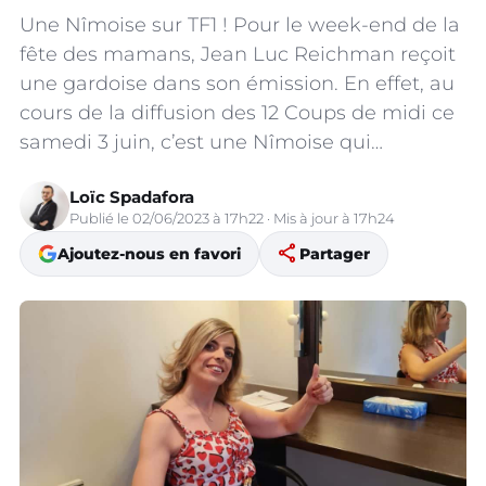
Une Nîmoise sur TF1 ! Pour le week-end de la
fête des mamans, Jean Luc Reichman reçoit
une gardoise dans son émission. En effet, au
cours de la diffusion des 12 Coups de midi ce
samedi 3 juin, c’est une Nîmoise qui…
Loïc Spadafora
Publié le 02/06/2023 à 17h22 · Mis à jour à 17h24
share
Ajoutez-nous en favori
Partager