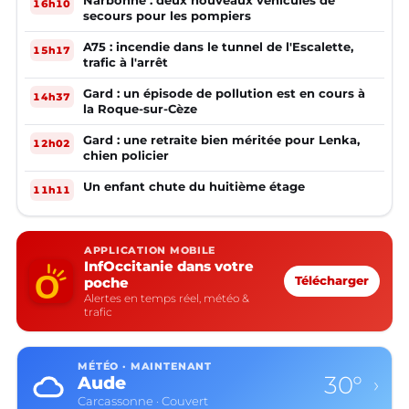
Narbonne : deux nouveaux véhicules de
16h10
secours pour les pompiers
A75 : incendie dans le tunnel de l'Escalette,
15h17
trafic à l'arrêt
Gard : un épisode de pollution est en cours à
14h37
la Roque-sur-Cèze
Gard : une retraite bien méritée pour Lenka,
12h02
chien policier
Un enfant chute du huitième étage
11h11
APPLICATION MOBILE
InfOccitanie dans votre
poche
Télécharger
Alertes en temps réel, météo &
trafic
MÉTÉO · MAINTENANT
30°
Aude
›
Carcassonne · Couvert