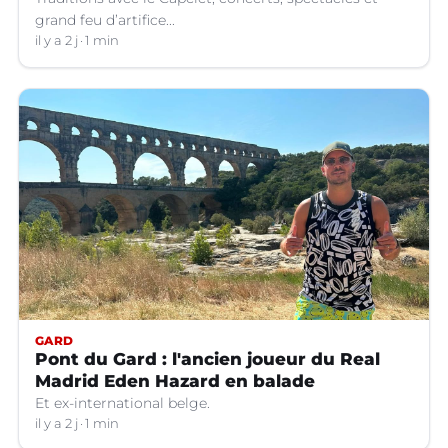
grand feu d’artifice...
il y a 2 j
1 min
GARD
Pont du Gard : l'ancien joueur du Real
Madrid Eden Hazard en balade
Et ex-international belge.
il y a 2 j
1 min