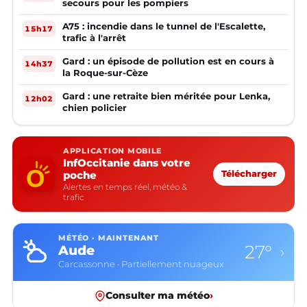
secours pour les pompiers
A75 : incendie dans le tunnel de l'Escalette,
15h17
trafic à l'arrêt
Gard : un épisode de pollution est en cours à
14h37
la Roque-sur-Cèze
Gard : une retraite bien méritée pour Lenka,
12h02
chien policier
APPLICATION MOBILE
InfOccitanie dans votre
poche
Télécharger
Alertes en temps réel, météo &
trafic
MÉTÉO · MAINTENANT
27°
Aude
›
Carcassonne · Partiellement nuageux
Consulter ma météo
›