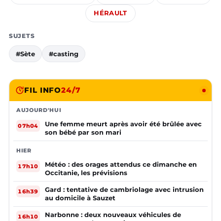
HÉRAULT
SUJETS
#Sète
#casting
FIL INFO
24/7
AUJOURD'HUI
Une femme meurt après avoir été brûlée avec
07h04
son bébé par son mari
HIER
Météo : des orages attendus ce dimanche en
17h10
Occitanie, les prévisions
Gard : tentative de cambriolage avec intrusion
16h39
au domicile à Sauzet
Narbonne : deux nouveaux véhicules de
16h10