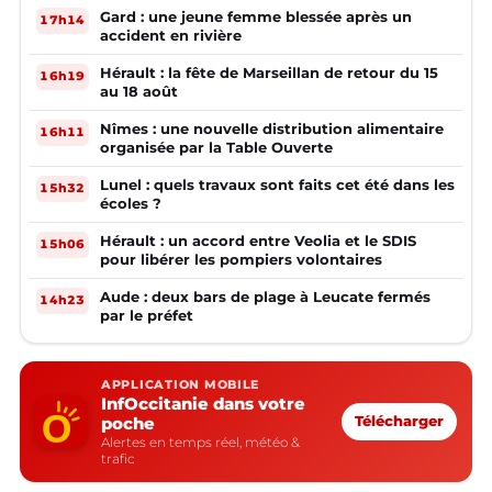
Gard : une jeune femme blessée après un
17h14
accident en rivière
Hérault : la fête de Marseillan de retour du 15
16h19
au 18 août
Nîmes : une nouvelle distribution alimentaire
16h11
organisée par la Table Ouverte
Lunel : quels travaux sont faits cet été dans les
15h32
écoles ?
Hérault : un accord entre Veolia et le SDIS
15h06
pour libérer les pompiers volontaires
Aude : deux bars de plage à Leucate fermés
14h23
par le préfet
APPLICATION MOBILE
InfOccitanie dans votre
poche
Télécharger
Alertes en temps réel, météo &
trafic