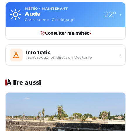
MÉTÉO · MAINTENANT
22°
Aude
›
Carcassonne · Ciel dégagé
Consulter ma météo
›
Info trafic
›
Trafic routier en direct en Occitanie
À lire aussi