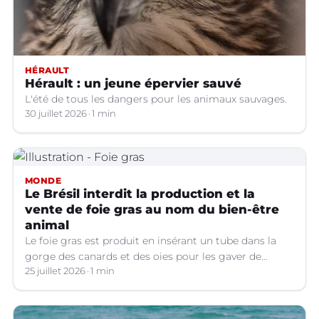
HÉRAULT
Hérault : un jeune épervier sauvé
L'été de tous les dangers pour les animaux sauvages.
30 juillet 2026
1 min
MONDE
Le Brésil interdit la production et la
vente de foie gras au nom du bien-être
animal
Le foie gras est produit en insérant un tube dans la
gorge des canards et des oies pour les gaver de
grandes quantités de nourriture, ce qui provoque une
25 juillet 2026
1 min
hypertrophie rapide du foie, organe dont on tire le
produit.