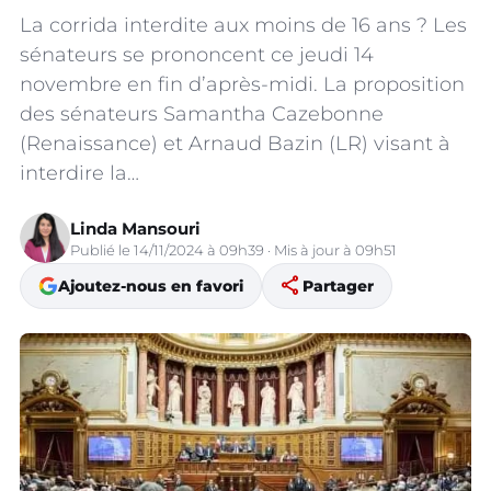
La corrida interdite aux moins de 16 ans ? Les
sénateurs se prononcent ce jeudi 14
novembre en fin d’après-midi. La proposition
des sénateurs Samantha Cazebonne
(Renaissance) et Arnaud Bazin (LR) visant à
interdire la…
Linda Mansouri
Publié le 14/11/2024 à 09h39 · Mis à jour à 09h51
share
Ajoutez-nous en favori
Partager