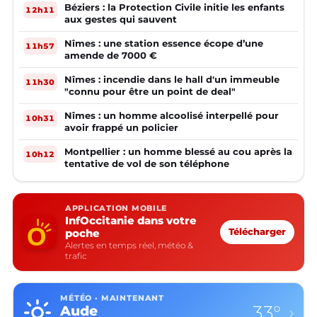
Béziers : la Protection Civile initie les enfants
12h11
aux gestes qui sauvent
Nîmes : une station essence écope d’une
11h57
amende de 7000 €
Nîmes : incendie dans le hall d'un immeuble
11h30
"connu pour être un point de deal"
Nîmes : un homme alcoolisé interpellé pour
10h31
avoir frappé un policier
Montpellier : un homme blessé au cou après la
10h12
tentative de vol de son téléphone
APPLICATION MOBILE
InfOccitanie dans votre
poche
Télécharger
Alertes en temps réel, météo &
trafic
MÉTÉO · MAINTENANT
33°
Aude
›