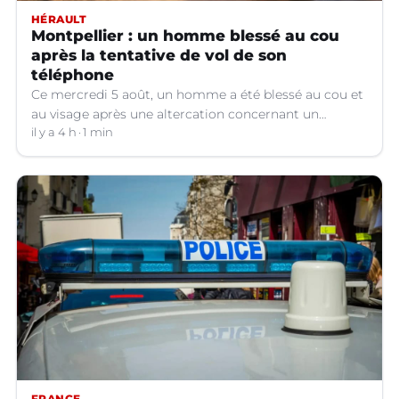
HÉRAULT
Montpellier : un homme blessé au cou
après la tentative de vol de son
téléphone
Ce mercredi 5 août, un homme a été blessé au cou et
au visage après une altercation concernant un
téléphone portable à Montpellier (Hérault).
il y a 4 h
1 min
FRANCE