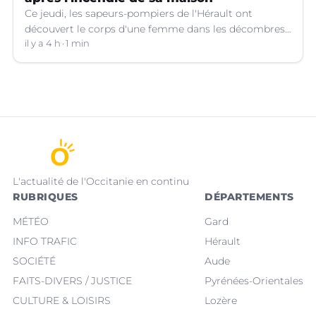
Ce jeudi, les sapeurs-pompiers de l'Hérault ont
découvert le corps d'une femme dans les décombres
de sa maison qui avait pris feu à Cazouls-lès-Béziers
il y a 4 h
1 min
(Hérault).
L'actualité de l'Occitanie en continu
RUBRIQUES
DÉPARTEMENTS
MÉTÉO
Gard
INFO TRAFIC
Hérault
SOCIÉTÉ
Aude
FAITS-DIVERS / JUSTICE
Pyrénées-Orientales
CULTURE & LOISIRS
Lozère