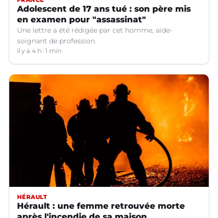
Adolescent de 17 ans tué : son père mis
en examen pour "assassinat"
Une lettre a été rédigée par cet homme, aide-
soignant de profession.
il y a 4 h
1 min
HÉRAULT
Hérault : une femme retrouvée morte
après l'incendie de sa maison