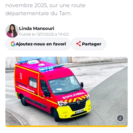
novembre 2025, sur une route
départementale du Tarn.
Linda Mansouri
Publié le 13/11/2025 à 11h02
share
Ajoutez-nous en favori
Partager
i