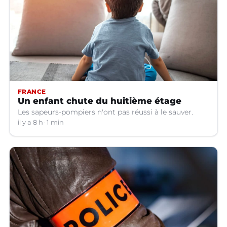
FRANCE
Un enfant chute du huitième étage
Les sapeurs-pompiers n'ont pas réussi à le sauver.
il y a 8 h
1 min