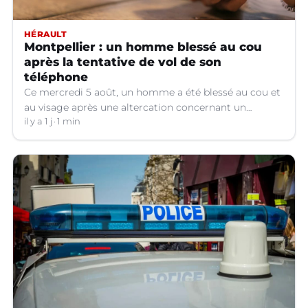
HÉRAULT
Montpellier : un homme blessé au cou
après la tentative de vol de son
téléphone
Ce mercredi 5 août, un homme a été blessé au cou et
au visage après une altercation concernant un
téléphone portable à Montpellier (Hérault).
il y a 1 j
1 min