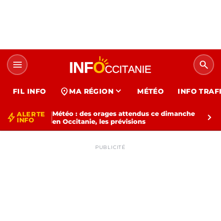
menu
search
expand_more
location_on
FIL INFO
MA RÉGION
MÉTÉO
INFO TRAF
Météo : des orages attendus ce dimanche
ALERTE
bolt
chevron_right
INFO
en Occitanie, les prévisions
PUBLICITÉ