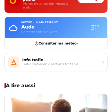
Alertes en temps réel, météo &
trafic
MÉTÉO · MAINTENANT
31°
Aude
›
Carcassonne · Couvert
Consulter ma météo
›
Info trafic
›
Trafic routier en direct en Occitanie
À lire aussi