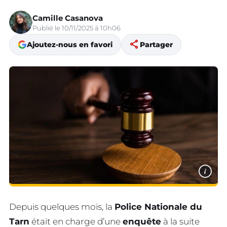
Camille Casanova
Publié le 10/11/2025 à 10h06
share
Ajoutez-nous en favori
Partager
i
Depuis quelques mois, la
Police Nationale du
Tarn
était en charge d’une
enquête
à la suite