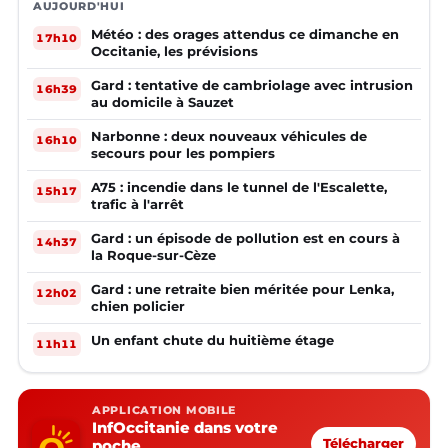
AUJOURD'HUI
Météo : des orages attendus ce dimanche en
17h10
Occitanie, les prévisions
Gard : tentative de cambriolage avec intrusion
16h39
au domicile à Sauzet
Narbonne : deux nouveaux véhicules de
16h10
secours pour les pompiers
A75 : incendie dans le tunnel de l'Escalette,
15h17
trafic à l'arrêt
Gard : un épisode de pollution est en cours à
14h37
la Roque-sur-Cèze
Gard : une retraite bien méritée pour Lenka,
12h02
chien policier
Un enfant chute du huitième étage
11h11
APPLICATION MOBILE
InfOccitanie dans votre
poche
Télécharger