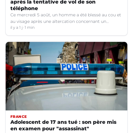
après la tentative de vol de son
téléphone
Ce mercredi 5 août, un homme a été blessé au cou et
au visage après une altercation concernant un
téléphone portable à Montpellier (Hérault).
il y a 1 j
1 min
FRANCE
Adolescent de 17 ans tué : son père mis
en examen pour "assassinat"