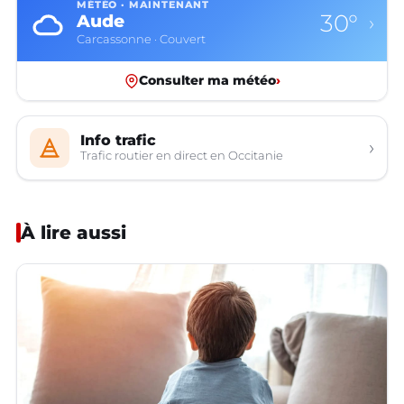
MÉTÉO · MAINTENANT
30°
Aude
›
Carcassonne · Couvert
Consulter ma météo
›
Info trafic
›
Trafic routier en direct en Occitanie
À lire aussi