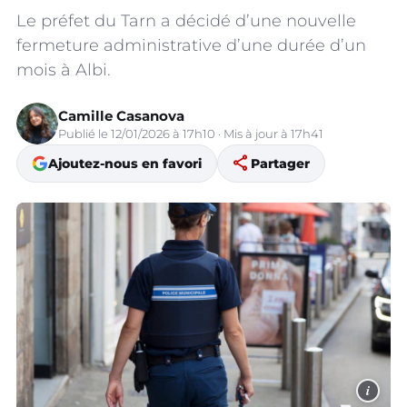
Le préfet du Tarn a décidé d’une nouvelle
fermeture administrative d’une durée d’un
mois à Albi.
Camille Casanova
Publié le 12/01/2026 à 17h10 · Mis à jour à 17h41
share
Ajoutez-nous en favori
Partager
i