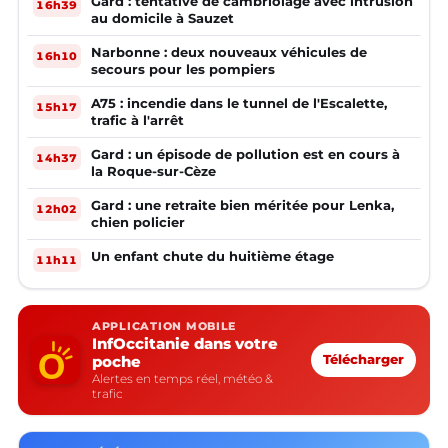
Gard : tentative de cambriolage avec intrusion
16h39
au domicile à Sauzet
Narbonne : deux nouveaux véhicules de
16h10
secours pour les pompiers
A75 : incendie dans le tunnel de l'Escalette,
15h17
trafic à l'arrêt
Gard : un épisode de pollution est en cours à
14h37
la Roque-sur-Cèze
Gard : une retraite bien méritée pour Lenka,
12h02
chien policier
Un enfant chute du huitième étage
11h11
APPLICATION MOBILE
InfOccitanie dans votre
poche
Télécharger
Alertes en temps réel, météo &
trafic