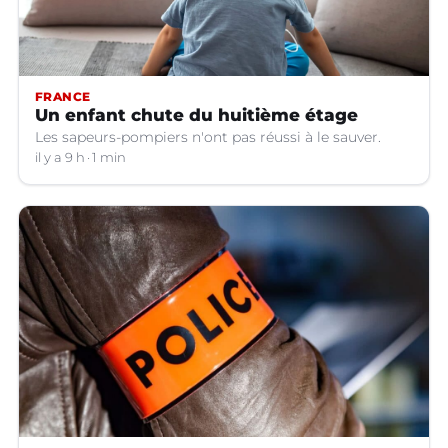
FRANCE
Un enfant chute du huitième étage
Les sapeurs-pompiers n'ont pas réussi à le sauver.
il y a 9 h
1 min