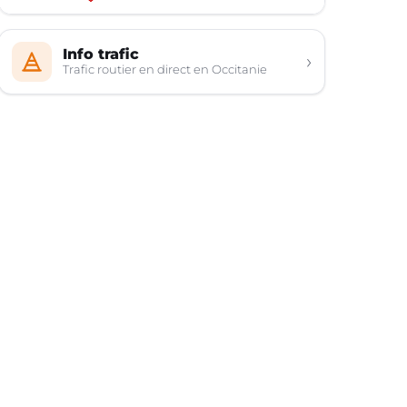
Info trafic
›
Trafic routier en direct en Occitanie