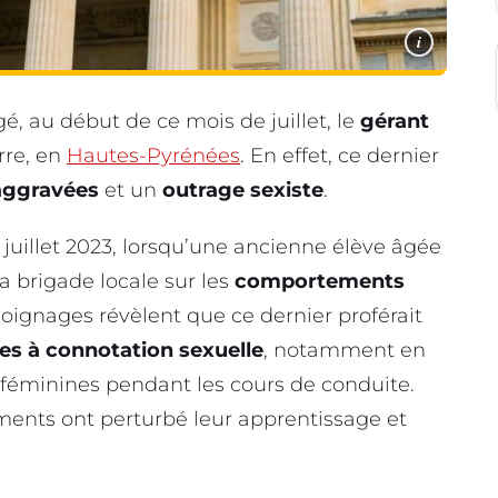
i
é, au début de ce mois de juillet, le
gérant
re, en
Hautes-Pyrénées
. En effet, ce dernier
 aggravées
et un
outrage sexiste
.
à juillet 2023, lorsqu’une ancienne élève âgée
a brigade locale sur les
comportements
moignages révèlent que ce dernier proférait
es à connotation sexuelle
, notamment en
 féminines pendant les cours de conduite.
ments ont perturbé leur apprentissage et