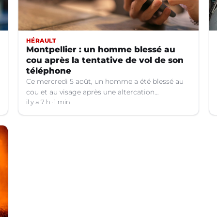
HÉRAULT
Montpellier : un homme blessé au
cou après la tentative de vol de son
téléphone
Ce mercredi 5 août, un homme a été blessé au
cou et au visage après une altercation
concernant un téléphone portable à Montpellier
il y a 7 h
1 min
(Hérault).