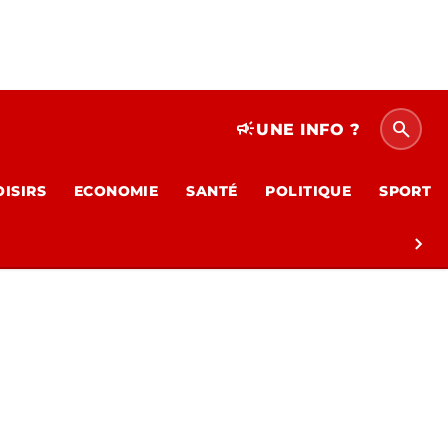
search
campaign
UNE INFO ?
OISIRS
ECONOMIE
SANTÉ
POLITIQUE
SPORT
chevron_right