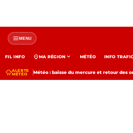
menu
MENU
expand_more
location_on
FIL INFO
MA RÉGION
MÉTÉO
INFO TRAFI
ALERTE
thunderstorm
Météo : baisse du mercure et retour des o
MÉTÉO