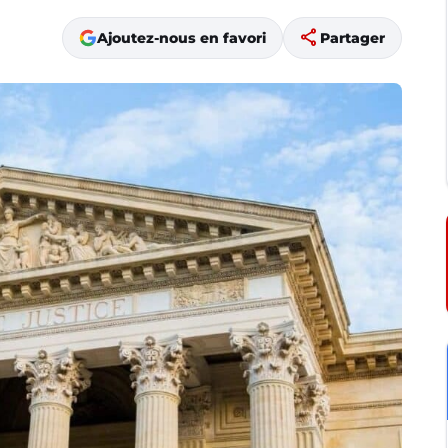
share
Ajoutez-nous en favori
Partager