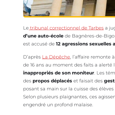
Le
tribunal correctionnel de Tarbes
a jug
d’une auto-école
de Bagnères-de-Bigor
est accusé de
12 agressions sexuelles
D’après
La Dépêche
, l’affaire remonte 
de 16 ans au moment des faits a alerté l
inappropriés de son moniteur
. Les té
des
propos déplacés
et faisait des
gest
posant sa main sur la cuisse des élèves
Selon plusieurs plaignantes, ces agisse
engendré un profond malaise.