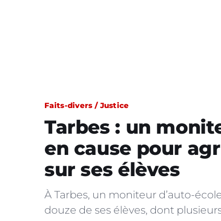
Faits-divers / Justice
Tarbes : un monit
en cause pour agr
sur ses élèves
À Tarbes, un moniteur d’auto-école
douze de ses élèves, dont plusieur