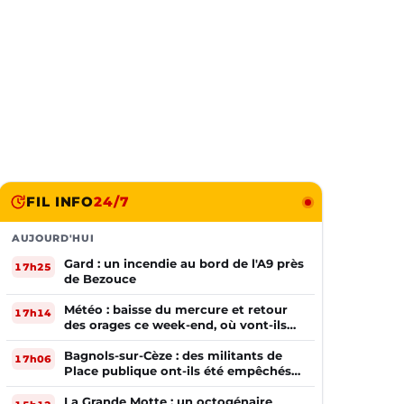
FIL INFO
24/7
AUJOURD'HUI
Gard : un incendie au bord de l'A9 près
17h25
de Bezouce
Météo : baisse du mercure et retour
17h14
des orages ce week-end, où vont-ils
frapper ?
Bagnols-sur-Cèze : des militants de
17h06
Place publique ont-ils été empêchés
de tracter par la mairie ?
La Grande Motte : un octogénaire