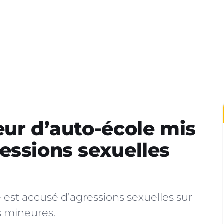
eur d’auto-école mis
essions sexuelles
 est accusé d’agressions sexuelles sur
s mineures.