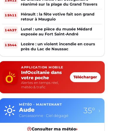
15h12
réanimé sur la plage du Grand Travers
Hérault : la fête votive fait son grand
15h11
retour à Mauguio
Lunel : une pièce du musée Médard
14h37
exposée au Fort Saint-André
Lozère : un violent incendie en cours
13h44
près du Lac de Naussac
APPLICATION MOBILE
InfOccitanie dans
votre poche
Télécharger
Alertes en temps réel,
météo & trafic
MÉTÉO · MAINTENANT
31°
Aveyron
›
Rodez · Ciel dégagé
Consulter ma météo
›