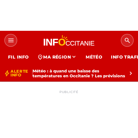
menu
search
expand_more
location_on
FIL INFO
MA RÉGION
MÉTÉO
INFO TRAF
Météo : à quand une baisse des
ALERTE
bolt
chevron_right
INFO
températures en Occitanie ? Les prévisions
PUBLICITÉ