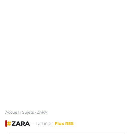
Accueil
›
Sujets
› ZARA
#
ZARA
— 1 article
Flux RSS