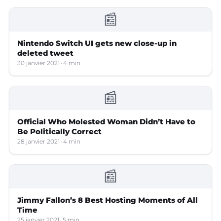
📰
Nintendo Switch UI gets new close-up in
deleted tweet
30 janvier 2021
4 min
📰
Official Who Molested Woman Didn’t Have to
Be Politically Correct
28 janvier 2021
4 min
📰
Jimmy Fallon’s 8 Best Hosting Moments of All
Time
25 janvier 2021
5 min