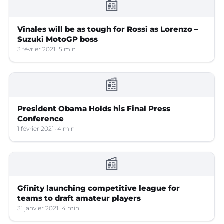
📰
Vinales will be as tough for Rossi as Lorenzo –
Suzuki MotoGP boss
3 février 2021
5 min
📰
President Obama Holds his Final Press
Conference
1 février 2021
4 min
📰
Gfinity launching competitive league for
teams to draft amateur players
31 janvier 2021
4 min