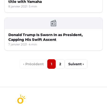
title with Yamaha
8 janvier 2021
5 min
📰
Donald Trump Is Sworn In as President,
Capping His Swift Ascent
7 janvier 2021
4 min
‹ Précédent
1
2
Suivant ›