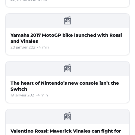
📰
Yamaha 2017 MotoGP bike launched with Rossi
and Vinales
20 janvier 2021
4 min
📰
The heart of Nintendo’s new console isn’t the
Switch
19 janvier 2021
4 min
📰
Valentino Rossi: Maverick Vinales can fight for