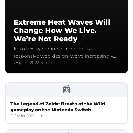
Extreme Heat Waves Will
Change How We Live.
We’re Not Ready
Intro text we refine our methods of
responsive web design, we’ve increasingly
focused on measure and its relationship to
28 juillet 2022
4 min
how people read. Strech lining hemline
above knee burgundy glossy silk complete
hid zip little…
📰
The Legend of Zelda: Breath of the Wild
gameplay on the Nintendo Switch
21 février 2021
4 min