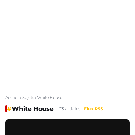
Accueil
›
Sujets
› White House
#
White House
— 23 articles
Flux RSS