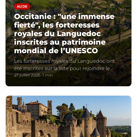
AUDE
Occitanie : "une immense
fierté", les forteresses
royales du Languedoc
inscrites au patrimoine
mondial de l’UNESCO
Les forteresses royales du Languedoc ont
été inscrites sur la liste pour rejoindre le
patrimoine mondial de l'UNESCO.
27 juillet 2026
1 min