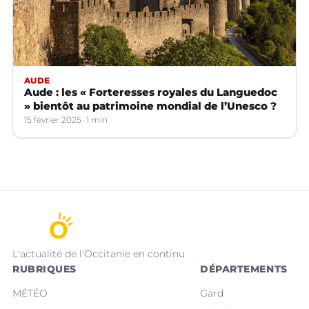
AUDE
Aude : les « Forteresses royales du Languedoc
» bientôt au patrimoine mondial de l’Unesco ?
15 février 2025
1 min
L'actualité de l'Occitanie en continu
RUBRIQUES
DÉPARTEMENTS
MÉTÉO
Gard