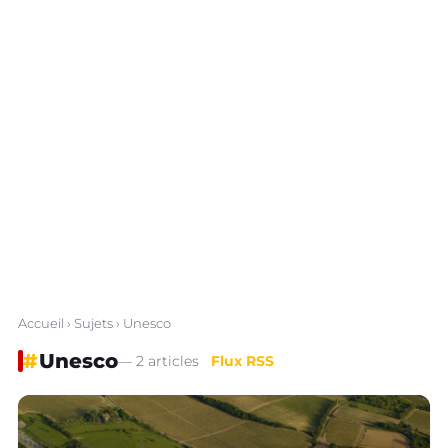
Accueil
›
Sujets
› Unesco
#
Unesco
— 2 articles
Flux RSS