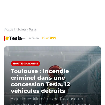
Accueil
›
Sujets
› Tesla
#
Tesla
— 1 article
Flux RSS
HAUTE-GARONNE
Toulouse : incendie
criminel dans une
concession Tesla, 12
véhicules détruits
À quelques kilomètres de Toulouse, un
incendie criminel a ravagé une concession