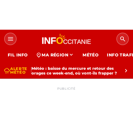
menu
search
expand_more
location_on
FIL INFO
MA RÉGION
MÉTÉO
INFO TRAF
Météo : baisse du mercure et retour des
ALERTE
thunderstorm
chevron_right
MÉTÉO
orages ce week-end, où vont-ils frapper ?
PUBLICITÉ