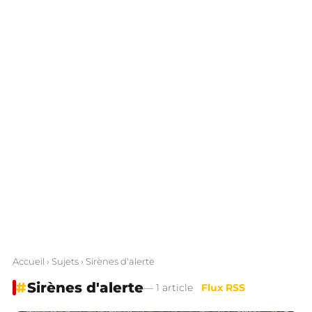
Accueil
›
Sujets
› Sirènes d'alerte
#
Sirènes d'alerte
— 1 article
Flux RSS