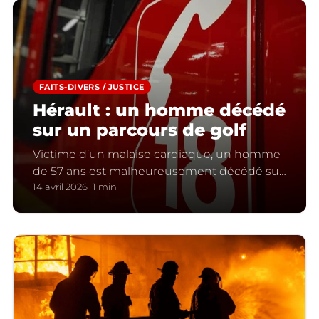
FAITS-DIVERS / JUSTICE
Hérault : un homme décédé
sur un parcours de golf
Victime d’un malaise cardiaque, un homme
de 57 ans est malheureusement décédé sur
le parcours du golf de Saint-Gély-du-Fesc
14 avril 2026
1 min
(Hérault).