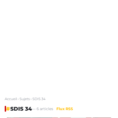
Accueil
›
Sujets
› SDIS 34
#
SDIS 34
— 6 articles
Flux RSS