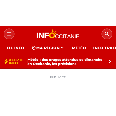
menu
search
expand_more
location_on
FIL INFO
MA RÉGION
MÉTÉO
INFO TRAF
Météo : des orages attendus ce dimanche
ALERTE
bolt
chevron_right
INFO
en Occitanie, les prévisions
PUBLICITÉ