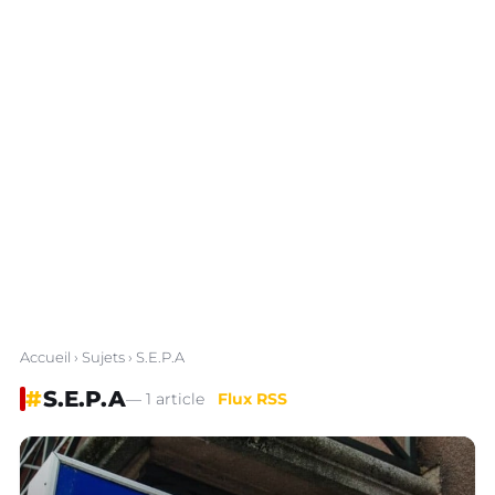
Accueil
›
Sujets
› S.E.P.A
#
S.E.P.A
— 1 article
Flux RSS