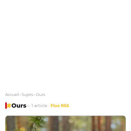
Accueil
›
Sujets
› Ours
#
Ours
— 1 article
Flux RSS