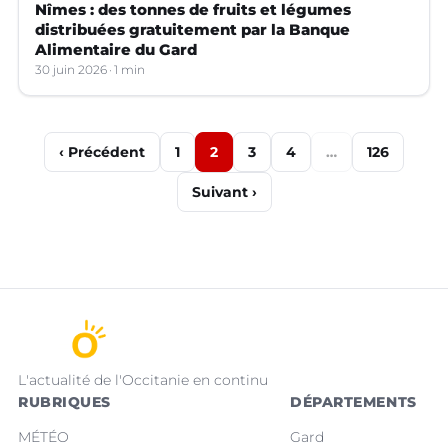
Nîmes : des tonnes de fruits et légumes
distribuées gratuitement par la Banque
Alimentaire du Gard
30 juin 2026
1 min
‹ Précédent
1
2
3
4
…
126
Suivant ›
L'actualité de l'Occitanie en continu
RUBRIQUES
DÉPARTEMENTS
MÉTÉO
Gard