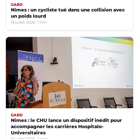
GARD
Nîmes : un cycliste tué dans une collision avec
un poids lourd
16 juillet 2026
1 min
GARD
Nîmes : le CHU lance un dispositif inédit pour
accompagner les carrières Hospitalo-
Universitaires
16 juillet 2026
2 min