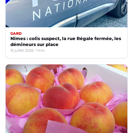
GARD
Nîmes : colis suspect, la rue Régale fermée, les
démineurs sur place
15 juillet 2026
1 min