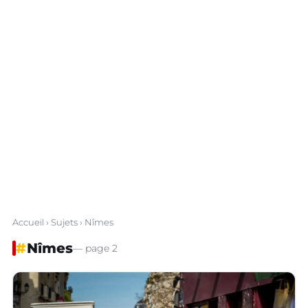
Accueil
›
Sujets
› Nîmes
#
Nîmes
— page 2