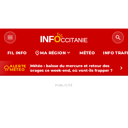
menu
search
expand_more
location_on
FIL INFO
MA RÉGION
MÉTÉO
INFO TRAF
Météo : baisse du mercure et retour des
ALERTE
thunderstorm
chevron_right
MÉTÉO
orages ce week-end, où vont-ils frapper ?
PUBLICITÉ