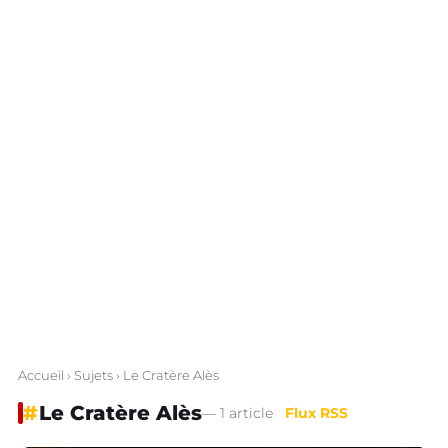
Accueil
›
Sujets
› Le Cratère Alès
#
Le Cratère Alès
— 1 article
Flux RSS