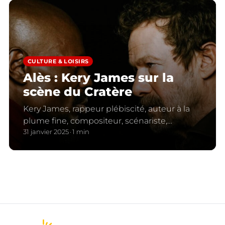
CULTURE & LOISIRS
Alès : Kery James sur la
scène du Cratère
Kery James, rappeur plébiscité, auteur à la
plume fine, compositeur, scénariste,
réalisateur et poète, fait son retour sur les
31 janvier 2025
1 min
planches de théâtre