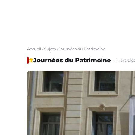
Accueil
›
Sujets
› Journées du Patrimoine
#
Journées du Patrimoine
— 4 article