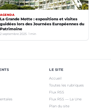
AGENDA
La Grande Motte : expositions et visites
guidées lors des Journées Européennes du
Patrimoine
2 septembre 2025
1 min
ENTS
LE SITE
Accueil
Toutes les rubriques
Flux RSS
entales
Flux RSS — La Une
Plan du site