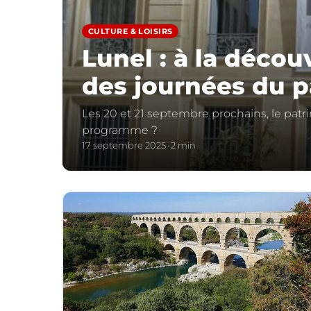
CULTURE & LOISIRS
Lunel : à la déco
des journées du 
Les 20 et 21 septembre prochains, le patri
programme ?
17 septembre 2025
2 min