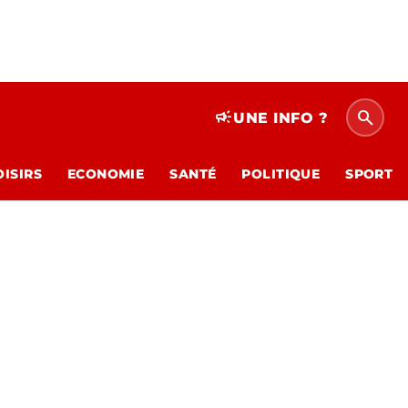
search
campaign
UNE INFO ?
OISIRS
ECONOMIE
SANTÉ
POLITIQUE
SPORT