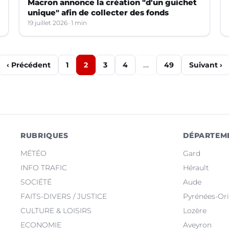
Macron annonce la création "d'un guichet
unique" afin de collecter des fonds
19 juillet 2026
1 min
‹ Précédent
1
2
3
4
…
49
Suivant ›
RUBRIQUES
DÉPARTEM
MÉTÉO
Gard
INFO TRAFIC
Hérault
SOCIÉTÉ
Aude
FAITS-DIVERS / JUSTICE
Pyrénées-Ori
CULTURE & LOISIRS
Lozère
ECONOMIE
Aveyron