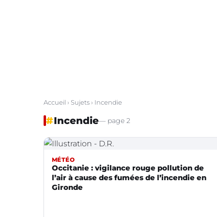
Accueil
›
Sujets
› Incendie
#
Incendie
— page 2
MÉTÉO
Occitanie : vigilance rouge pollution de
l’air à cause des fumées de l’incendie en
Gironde