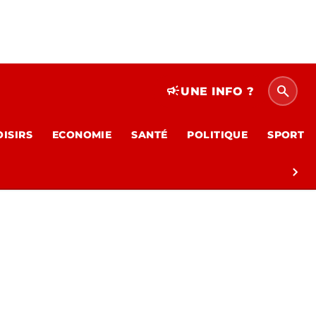
search
campaign
UNE INFO ?
OISIRS
ECONOMIE
SANTÉ
POLITIQUE
SPORT
chevron_right