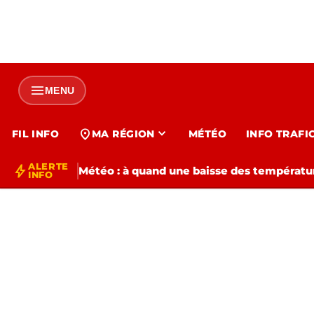
menu
MENU
expand_more
location_on
FIL INFO
MA RÉGION
MÉTÉO
INFO TRAFI
ALERTE
bolt
Météo : à quand une baisse des températur
INFO