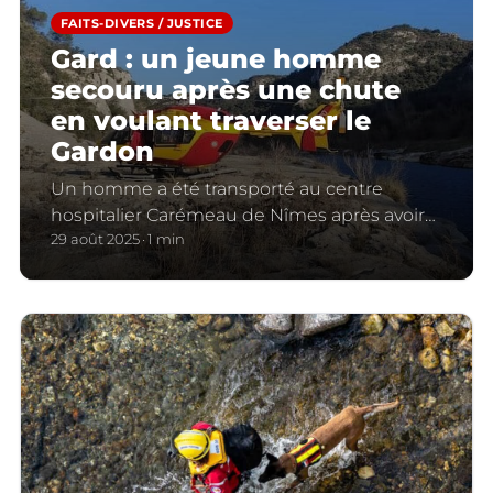
FAITS-DIVERS / JUSTICE
Gard : un jeune homme
secouru après une chute
en voulant traverser le
Gardon
Un homme a été transporté au centre
hospitalier Carémeau de Nîmes après avoir
fait une chute et s’être blessé au visage et à
29 août 2025
1 min
la cheville à Sanilhac-Sagriès. Le dragon 34 a
dû être mobilisé sur les lieux.