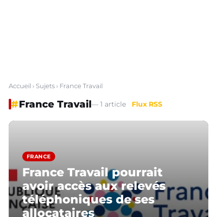
Accueil
›
Sujets
› France Travail
#
France Travail
— 1 article
Flux RSS
FRANCE
France Travail pourrait
avoir accès aux relevés
téléphoniques de ses
allocataires