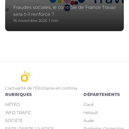
Fraudes sociales, le contrôle de France Travail
sera-t-il renforcé ?
16 novembre 2025
1 min
L'actualité de l'Occitanie en continu
RUBRIQUES
DÉPARTEMENTS
MÉTÉO
Gard
INFO TRAFIC
Hérault
SOCIÉTÉ
Aude
FAITS-DIVERS / JUSTICE
Pyrénées-Orientales