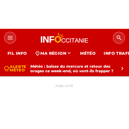
menu
search
expand_more
location_on
FIL INFO
MA RÉGION
MÉTÉO
INFO TRAF
Météo : baisse du mercure et retour des
ALERTE
thunderstorm
chevron_right
MÉTÉO
orages ce week-end, où vont-ils frapper ?
PUBLICITÉ