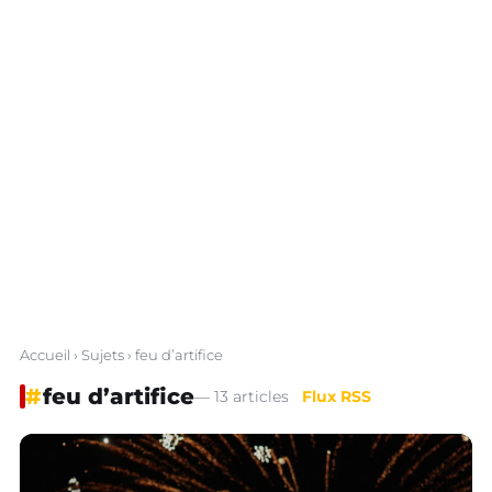
Accueil
›
Sujets
› feu d’artifice
#
feu d’artifice
— 13 articles
Flux RSS