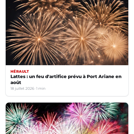
HÉRAULT
Lattes : un feu d'artifice prévu à Port Ariane en
août
18 juillet 2026
1 min