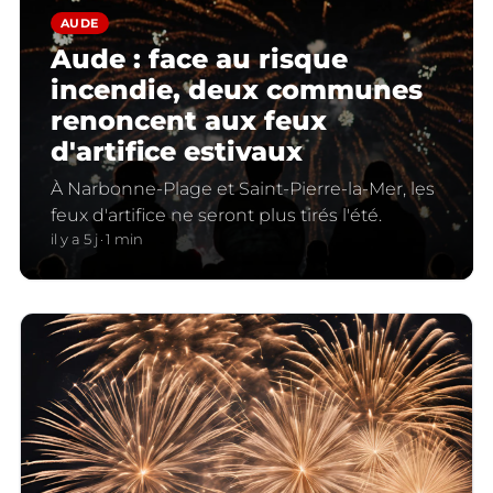
AUDE
Aude : face au risque
incendie, deux communes
renoncent aux feux
d'artifice estivaux
À Narbonne-Plage et Saint-Pierre-la-Mer, les
feux d'artifice ne seront plus tirés l'été.
il y a 5 j
1 min