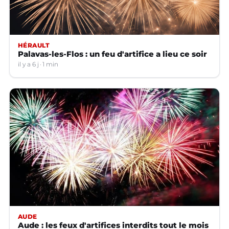
HÉRAULT
Palavas-les-Flos : un feu d'artifice a lieu ce soir
il y a 6 j
1 min
AUDE
Aude : les feux d'artifices interdits tout le mois