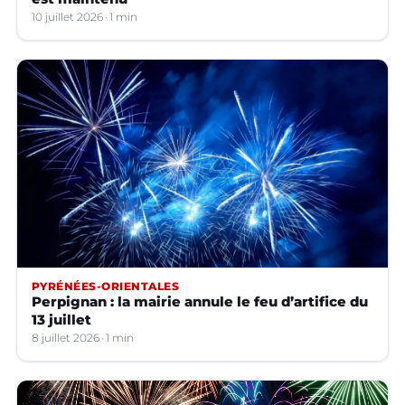
10 juillet 2026
1 min
PYRÉNÉES-ORIENTALES
Perpignan : la mairie annule le feu d’artifice du
13 juillet
8 juillet 2026
1 min