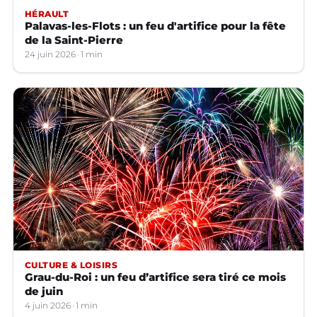
HÉRAULT
Palavas-les-Flots : un feu d'artifice pour la fête
de la Saint-Pierre
24 juin 2026
1 min
CULTURE & LOISIRS
Grau-du-Roi : un feu d’artifice sera tiré ce mois
de juin
4 juin 2026
1 min