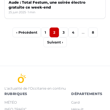
Aude : Total Festum, une soirée électro
gratuite ce week-end
25 juin 2025
1 min
‹ Précédent
1
2
3
4
…
8
Suivant ›
L'actualité de l'Occitanie en continu
RUBRIQUES
DÉPARTEMENTS
MÉTÉO
Gard
INFO TRAFIC
Hérault