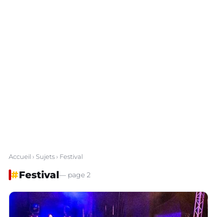
Accueil
›
Sujets
› Festival
#
Festival
— page 2