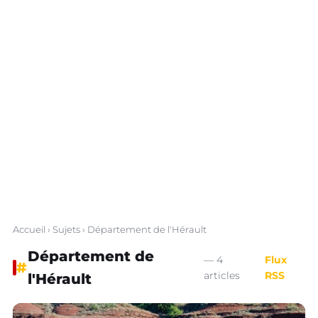
Accueil
›
Sujets
› Département de l'Hérault
Département de
— 4
Flux
#
articles
RSS
l'Hérault