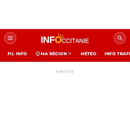
menu
search
expand_more
location_on
FIL INFO
MA RÉGION
MÉTÉO
INFO TRAF
PUBLICITÉ