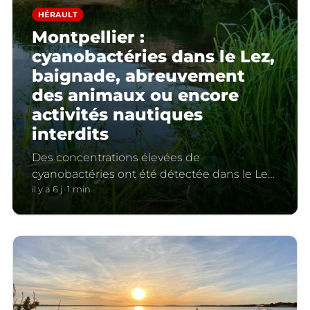
HÉRAULT
Montpellier :
cyanobactéries dans le Lez,
baignade, abreuvement
des animaux ou encore
activités nautiques
interdits
Des concentrations élevées de
cyanobactéries ont été détectée dans le Lez
annonce la Ville de Montpellier. Plusieurs
il y a 6 j
1 min
interdictions entrent en vigueur