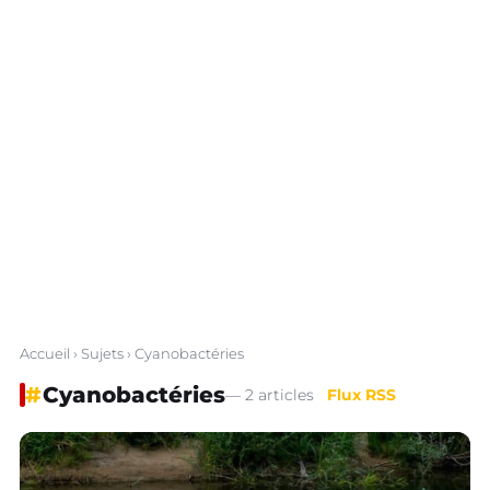
Accueil
›
Sujets
› Cyanobactéries
#
Cyanobactéries
— 2 articles
Flux RSS