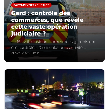
FAITS-DIVERS / JUSTICE
Gard : contrôle des
commerces, que révèle
cette vaste opération
judiciaire ?
Le 15 avril, plusieurs commerces gardois ont
été contrôlés. Dissimulation d’activité,
emploi de salariés sans autorisation … De
21 avril 2026
1 min
nombreuses pratiques illégales ont été
révélées.