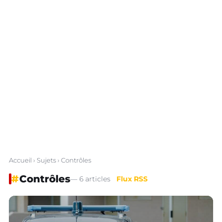
Accueil
›
Sujets
› Contrôles
#
Contrôles
— 6 articles
Flux RSS