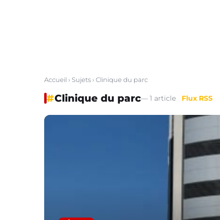
Accueil
›
Sujets
› Clinique du parc
#
Clinique du parc
— 1 article
Flux RSS