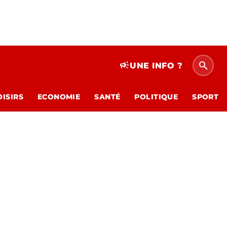
search
campaign
UNE INFO ?
OISIRS
ECONOMIE
SANTÉ
POLITIQUE
SPORT