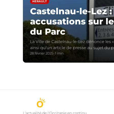
HÉRAULT
Castelnau-le-Lez :
accusations sur le
du Parc
La Ville de Castelnau-le-Lez dénonce les «
ainsi qu’un article de presse au sujet du 
28 février 2025
1 min
L'actualité de l'Occitanie en continu