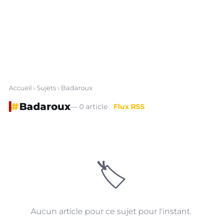
Accueil
›
Sujets
› Badaroux
#
Badaroux
— 0 article
Flux RSS
🏷️
Aucun article pour ce sujet pour l'instant.