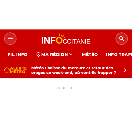
menu
search
expand_more
location_on
FIL INFO
MA RÉGION
MÉTÉO
INFO TRAF
Météo : baisse du mercure et retour des
ALERTE
thunderstorm
chevron_right
MÉTÉO
orages ce week-end, où vont-ils frapper ?
PUBLICITÉ