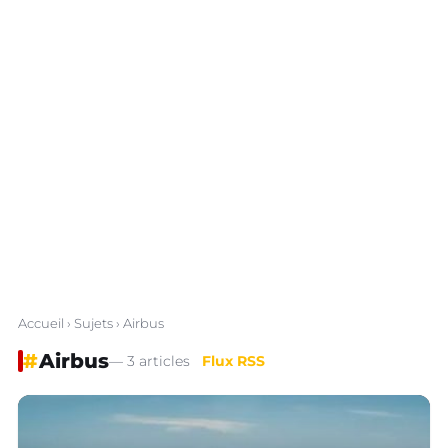
Accueil
›
Sujets
› Airbus
#
Airbus
— 3 articles
Flux RSS