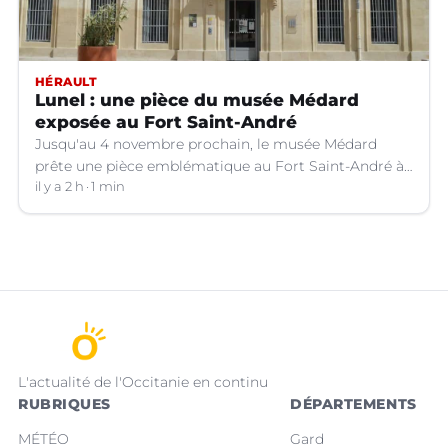
HÉRAULT
Lunel : une pièce du musée Médard
exposée au Fort Saint-André
Jusqu'au 4 novembre prochain, le musée Médard
prête une pièce emblématique au Fort Saint-André à
Villeneuve-lez-Avignon (Gard).
il y a 2 h
1 min
L'actualité de l'Occitanie en continu
RUBRIQUES
DÉPARTEMENTS
MÉTÉO
Gard