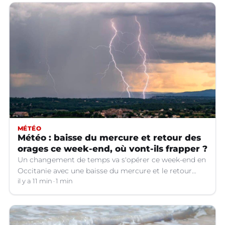
MÉTÉO
Météo : baisse du mercure et retour des
orages ce week-end, où vont-ils frapper ?
Un changement de temps va s'opérer ce week-end en
Occitanie avec une baisse du mercure et le retour
d'orages dans certains départements.
il y a 11 min
1 min