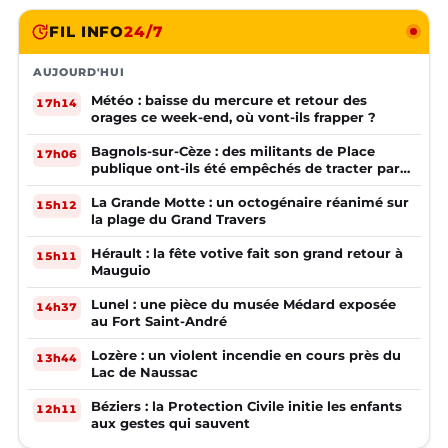
FIL INFO
24/7
AUJOURD'HUI
Météo : baisse du mercure et retour des
17h14
orages ce week-end, où vont-ils frapper ?
Bagnols-sur-Cèze : des militants de Place
17h06
publique ont-ils été empêchés de tracter par
la mairie ?
La Grande Motte : un octogénaire réanimé sur
15h12
la plage du Grand Travers
Hérault : la fête votive fait son grand retour à
15h11
Mauguio
Lunel : une pièce du musée Médard exposée
14h37
au Fort Saint-André
Lozère : un violent incendie en cours près du
13h44
Lac de Naussac
Béziers : la Protection Civile initie les enfants
12h11
aux gestes qui sauvent