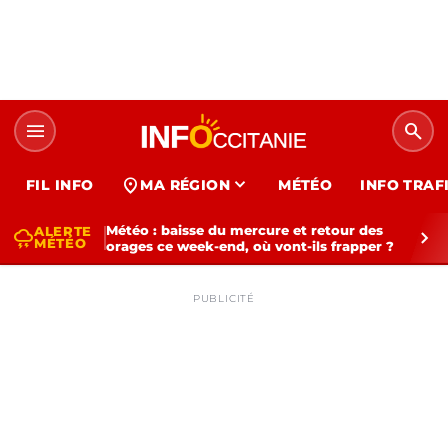
menu
search
expand_more
location_on
FIL INFO
MA RÉGION
MÉTÉO
INFO TRAF
Météo : baisse du mercure et retour des
ALERTE
thunderstorm
chevron_right
MÉTÉO
orages ce week-end, où vont-ils frapper ?
PUBLICITÉ