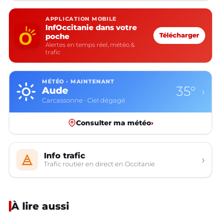
APPLICATION MOBILE
InfOccitanie dans votre
poche
Télécharger
Alertes en temps réel, météo &
trafic
MÉTÉO · MAINTENANT
35°
Aude
›
Carcassonne · Ciel dégagé
Consulter ma météo
›
Info trafic
›
Trafic routier en direct en Occitanie
À lire aussi