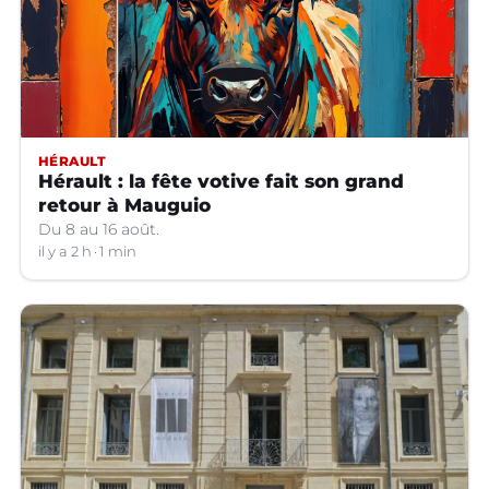
HÉRAULT
Hérault : la fête votive fait son grand
retour à Mauguio
Du 8 au 16 août.
il y a 2 h
1 min