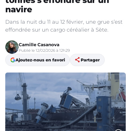
tonnes s’effondre sur un
navire
Dans la nuit du 11 au 12 février, une grue s’est
effondrée sur un cargo céréalier à Sète.
Camille Casanova
Publié le 12/02/2026 à 12h29
share
Ajoutez-nous en favori
Partager