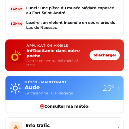
Lunel : une pièce du musée Médard exposée
14h37
au Fort Saint-André
Lozère : un violent incendie en cours près du
13h44
Lac de Naussac
APPLICATION MOBILE
InfOccitanie dans votre
poche
Télécharger
Alertes en temps réel, météo &
trafic
MÉTÉO · MAINTENANT
25°
Aude
›
Carcassonne · Ciel dégagé
Consulter ma météo
›
Info trafic
›