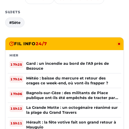
SUJETS
#Sète
FIL INFO
24/7
HIER
Gard : un incendie au bord de l'A9 près de
17h25
Bezouce
Météo : baisse du mercure et retour des
17h14
orages ce week-end, où vont-ils frapper ?
Bagnols-sur-Cèze : des militants de Place
17h06
publique ont-ils été empêchés de tracter par
la mairie ?
La Grande Motte : un octogénaire réanimé sur
15h12
la plage du Grand Travers
Hérault : la fête votive fait son grand retour à
15h11
Mauguio