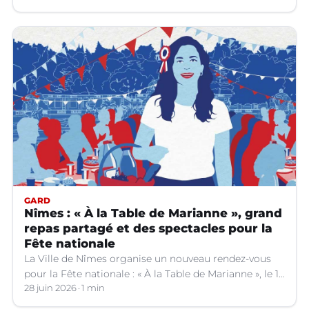
GARD
Nîmes : « À la Table de Marianne », grand
repas partagé et des spectacles pour la
Fête nationale
La Ville de Nîmes organise un nouveau rendez-vous
pour la Fête nationale : « À la Table de Marianne », le 13
juillet prochain.
28 juin 2026
1 min