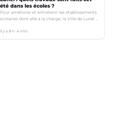
été dans les écoles ?
Pour améliorer et entretenir les établissements
scolaires dont elle a la charge, la Ville de Lunel a
engagé toute une série de travaux dans les
écoles cet été. Explications.
il y a 8 h
4 min