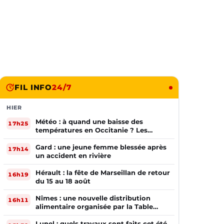
FIL INFO
24/7
HIER
Météo : à quand une baisse des
17h25
températures en Occitanie ? Les
prévisions
Gard : une jeune femme blessée après
17h14
un accident en rivière
Hérault : la fête de Marseillan de retour
16h19
du 15 au 18 août
Nîmes : une nouvelle distribution
16h11
alimentaire organisée par la Table
Ouverte
Lunel : quels travaux sont faits cet été