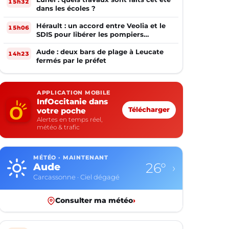
15h32
dans les écoles ?
Hérault : un accord entre Veolia et le
15h06
SDIS pour libérer les pompiers
volontaires
Aude : deux bars de plage à Leucate
14h23
fermés par le préfet
APPLICATION MOBILE
InfOccitanie dans
votre poche
Télécharger
Alertes en temps réel,
météo & trafic
MÉTÉO · MAINTENANT
26°
Aude
›
Carcassonne · Ciel dégagé
Consulter ma météo
›