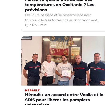
températures en Occitanie ? Les
prévisions
Les jours passent et se ressemblent avec
toujours de très fortes chaleurs notamment
dans le Languedoc. Jusqu’à quand ?
il y a 6 h
1 min
HÉRAULT
Hérault : un accord entre Veolia et le
SDIS pour libérer les pompiers
volontaires