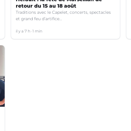
retour du 15 au 18 août
Traditions avec le Capelet, concerts, spectacles
et grand feu d’artifice...
il y a 7 h
1 min