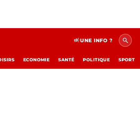
search
campaign
UNE INFO ?
OISIRS
ECONOMIE
SANTÉ
POLITIQUE
SPORT