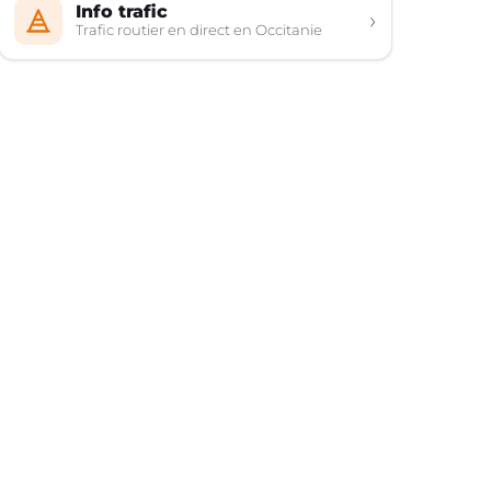
Info trafic
›
Trafic routier en direct en Occitanie