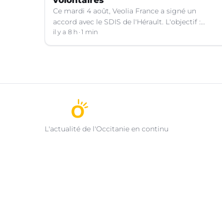
Ce mardi 4 août, Veolia France a signé un
accord avec le SDIS de l'Hérault. L'objectif :
faciliter la disponibilité des salariés de
il y a 8 h
1 min
l'entreprise engagés en qualité de sapeurs-
pompiers volontaires.
L'actualité de l'Occitanie en continu