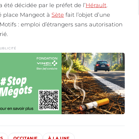
été décidée par le préfet de l’
Hérault
.
tué place Mangeot à
Sète
fait l’objet d’une
Motifs : emploi d’étrangers sans autorisation
rié.
UBLICITÉ
ÉS
OCCITANIE
À LA UNE