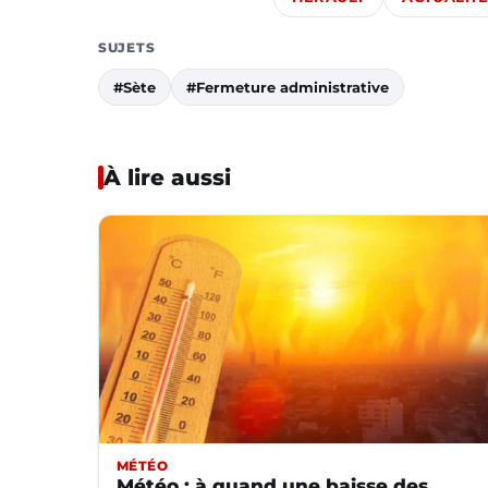
SUJETS
#Sète
#Fermeture administrative
À lire aussi
MÉTÉO
Météo : à quand une baisse des