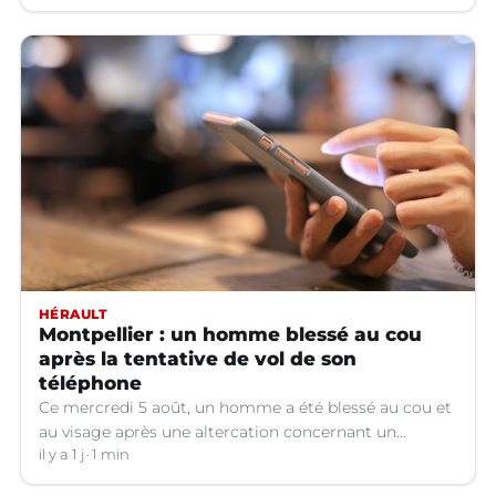
HÉRAULT
Montpellier : un homme blessé au cou
après la tentative de vol de son
téléphone
Ce mercredi 5 août, un homme a été blessé au cou et
au visage après une altercation concernant un
téléphone portable à Montpellier (Hérault).
il y a 1 j
1 min