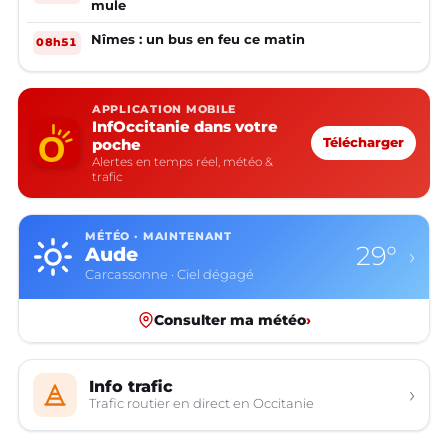
mule
Nîmes : un bus en feu ce matin
08h51
APPLICATION MOBILE
InfOccitanie dans votre
poche
Télécharger
Alertes en temps réel, météo &
trafic
MÉTÉO · MAINTENANT
29°
Aude
›
Carcassonne · Ciel dégagé
Consulter ma météo
›
Info trafic
›
Trafic routier en direct en Occitanie