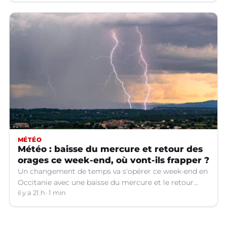
MÉTÉO
Météo : baisse du mercure et retour des
orages ce week-end, où vont-ils frapper ?
Un changement de temps va s'opérer ce week-end en
Occitanie avec une baisse du mercure et le retour
d'orages dans certains départements.
il y a 21 h
1 min