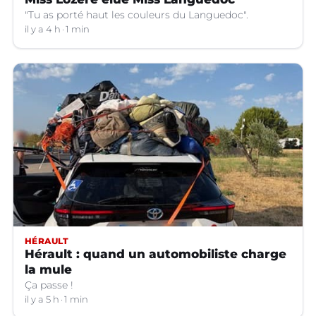
"Tu as porté haut les couleurs du Languedoc".
il y a 4 h
1 min
HÉRAULT
Hérault : quand un automobiliste charge
la mule
Ça passe !
il y a 5 h
1 min