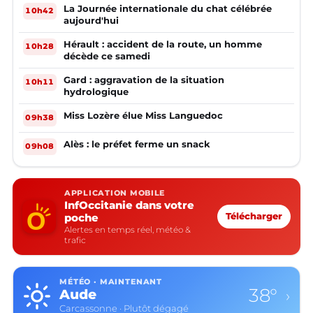
La Journée internationale du chat célébrée
10h42
aujourd'hui
Hérault : accident de la route, un homme
10h28
décède ce samedi
Gard : aggravation de la situation
10h11
hydrologique
Miss Lozère élue Miss Languedoc
09h38
Alès : le préfet ferme un snack
09h08
APPLICATION MOBILE
InfOccitanie dans votre
poche
Télécharger
Alertes en temps réel, météo &
trafic
MÉTÉO · MAINTENANT
38°
Aude
›
Carcassonne · Plutôt dégagé