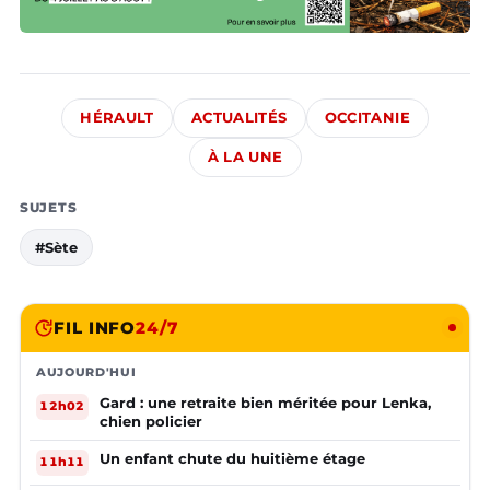
HÉRAULT
ACTUALITÉS
OCCITANIE
À LA UNE
SUJETS
#Sète
FIL INFO
24/7
AUJOURD'HUI
Gard : une retraite bien méritée pour Lenka,
12h02
chien policier
Un enfant chute du huitième étage
11h11