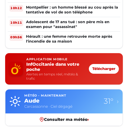
Montpellier : un homme blessé au cou après la
10h12
tentative de vol de son téléphone
Adolescent de 17 ans tué : son père mis en
10h11
examen pour "assassinat"
Hérault : une femme retrouvée morte après
09h56
l'incendie de sa maison
APPLICATION MOBILE
InfOccitanie dans votre
poche
Télécharger
Alertes en temps réel, météo &
trafic
MÉTÉO · MAINTENANT
31°
Aude
›
Carcassonne · Ciel dégagé
Consulter ma météo
›