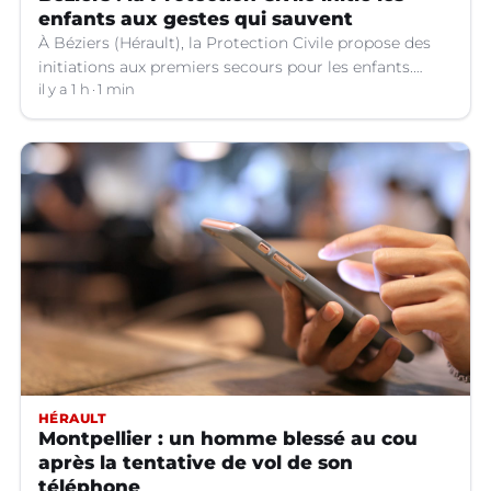
enfants aux gestes qui sauvent
À Béziers (Hérault), la Protection Civile propose des
initiations aux premiers secours pour les enfants.
Voici ce qu'il faut savoir.
il y a 1 h
1 min
HÉRAULT
Montpellier : un homme blessé au cou
après la tentative de vol de son
téléphone