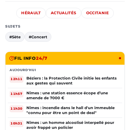
HÉRAULT
ACTUALITÉS
OCCITANIE
SUJETS
#Sète
#Concert
FIL INFO
24/7
AUJOURD'HUI
Béziers : la Protection Civile initie les enfants
12h11
aux gestes qui sauvent
Nîmes : une station essence écope d’une
11h57
amende de 7000 €
Nîmes : incendie dans le hall d'un immeuble
11h30
"connu pour être un point de deal"
Nîmes : un homme alcoolisé interpellé pour
10h31
avoir frappé un policier