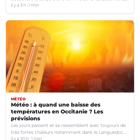
de sa maison qui avait pris feu à Cazouls-lès-Béziers
il y a 3 h
1 min
(Hérault).
MÉTÉO
Météo : à quand une baisse des
températures en Occitanie ? Les
prévisions
Les jours passent et se ressemblent avec toujours de
très fortes chaleurs notamment dans le Languedoc.
Jusqu’à quand ?
il y a 20 h
1 min