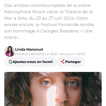
Des artistes incontournables de la scène
francophone feront vibrer le Théâtre de la
Mer à Sète, du 23 au 27 juin 2024. Cette
année encore, le Festival Fernande rendra
son hommage à Georges Brassens. « Une
scène…
Linda Mansouri
Publié le 08/02/2024 à 13h51 · Mis à jour à 13h57
share
Ajoutez-nous en favori
Partager