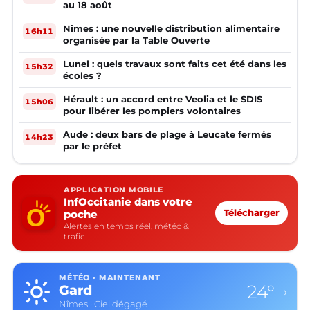
au 18 août
Nîmes : une nouvelle distribution alimentaire
16h11
organisée par la Table Ouverte
Lunel : quels travaux sont faits cet été dans les
15h32
écoles ?
Hérault : un accord entre Veolia et le SDIS
15h06
pour libérer les pompiers volontaires
Aude : deux bars de plage à Leucate fermés
14h23
par le préfet
APPLICATION MOBILE
InfOccitanie dans votre
poche
Télécharger
Alertes en temps réel, météo &
trafic
MÉTÉO · MAINTENANT
24°
Gard
›
Nîmes · Ciel dégagé