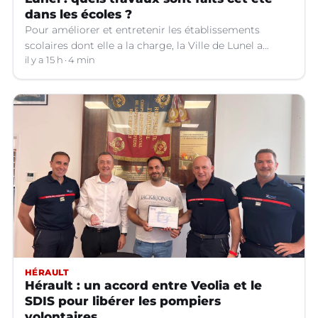
dans les écoles ?
Pour améliorer et entretenir les établissements
scolaires dont elle a la charge, la Ville de Lunel a
engagé toute une série de travaux dans les écoles cet
il y a 15 h
4 min
été. Explications.
HÉRAULT
Hérault : un accord entre Veolia et le
SDIS pour libérer les pompiers
volontaires