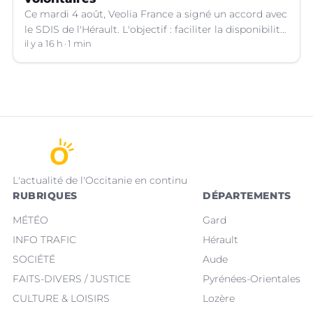
Ce mardi 4 août, Veolia France a signé un accord avec
le SDIS de l'Hérault. L'objectif : faciliter la disponibilité
des salariés de l'entreprise engagés en qualité de
il y a 16 h
1 min
sapeurs-pompiers volontaires.
L'actualité de l'Occitanie en continu
RUBRIQUES
DÉPARTEMENTS
MÉTÉO
Gard
INFO TRAFIC
Hérault
SOCIÉTÉ
Aude
FAITS-DIVERS / JUSTICE
Pyrénées-Orientales
CULTURE & LOISIRS
Lozère