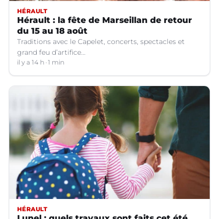
HÉRAULT
Hérault : la fête de Marseillan de retour
du 15 au 18 août
Traditions avec le Capelet, concerts, spectacles et
grand feu d’artifice...
il y a 14 h
1 min
HÉRAULT
Lunel : quels travaux sont faits cet été