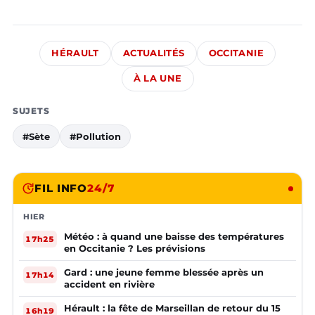
HÉRAULT
ACTUALITÉS
OCCITANIE
À LA UNE
SUJETS
#Sète
#Pollution
FIL INFO
24/7
HIER
Météo : à quand une baisse des températures
17h25
en Occitanie ? Les prévisions
Gard : une jeune femme blessée après un
17h14
accident en rivière
Hérault : la fête de Marseillan de retour du 15
16h19