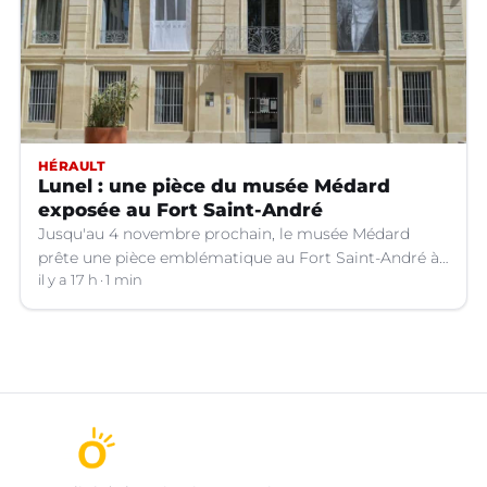
HÉRAULT
Lunel : une pièce du musée Médard
exposée au Fort Saint-André
Jusqu'au 4 novembre prochain, le musée Médard
prête une pièce emblématique au Fort Saint-André à
Villeneuve-lez-Avignon (Gard).
il y a 17 h
1 min