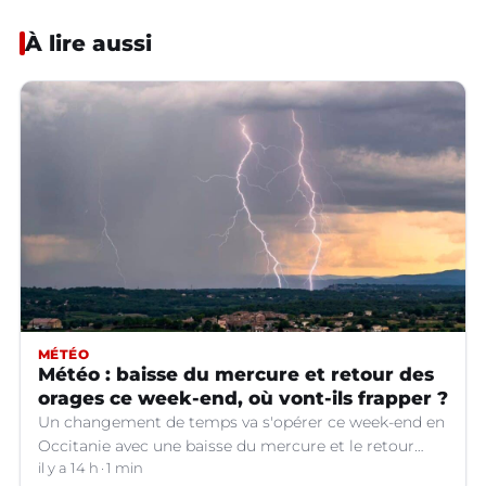
À lire aussi
MÉTÉO
Météo : baisse du mercure et retour des
orages ce week-end, où vont-ils frapper ?
Un changement de temps va s'opérer ce week-end en
Occitanie avec une baisse du mercure et le retour
d'orages dans certains départements.
il y a 14 h
1 min