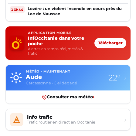
Lozère : un violent incendie en cours près du
13h44
Lac de Naussac
APPLICATION MOBILE
InfOccitanie dans votre
poche
Télécharger
Alertes en temps réel, météo &
trafic
MÉTÉO · MAINTENANT
22°
Aude
›
Carcassonne · Ciel dégagé
Consulter ma météo
›
Info trafic
›
Trafic routier en direct en Occitanie