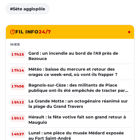
#Sète agglopôle
FIL INFO
24/7
HIER
Gard : un incendie au bord de l'A9 près de
17h25
Bezouce
Météo : baisse du mercure et retour des
17h14
orages ce week-end, où vont-ils frapper ?
Bagnols-sur-Cèze : des militants de Place
17h06
publique ont-ils été empêchés de tracter par
la mairie ?
La Grande Motte : un octogénaire réanimé sur
15h12
la plage du Grand Travers
Hérault : la fête votive fait son grand retour à
15h11
Mauguio
Lunel : une pièce du musée Médard exposée
14h37
au Fort Saint-André