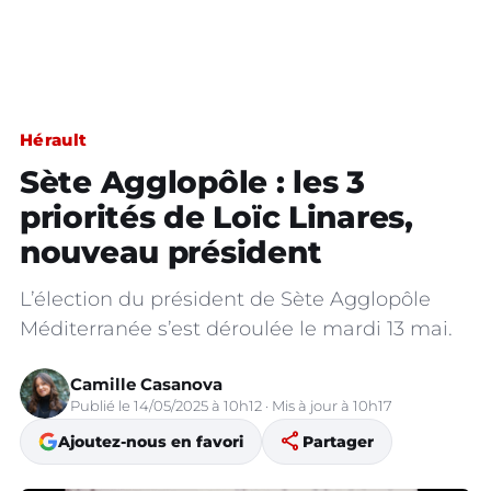
Hérault
Sète Agglopôle : les 3
priorités de Loïc Linares,
nouveau président
L’élection du président de Sète Agglopôle
Méditerranée s’est déroulée le mardi 13 mai.
Camille Casanova
Publié le 14/05/2025 à 10h12 · Mis à jour à 10h17
share
Ajoutez-nous en favori
Partager