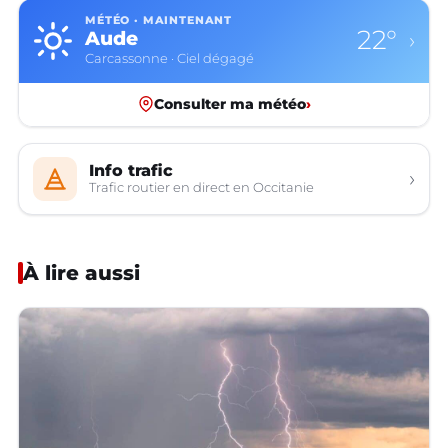
MÉTÉO · MAINTENANT
22°
Aude
›
Carcassonne · Ciel dégagé
Consulter ma météo
›
Info trafic
›
Trafic routier en direct en Occitanie
À lire aussi