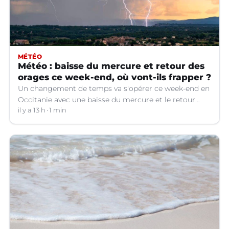
MÉTÉO
Météo : baisse du mercure et retour des
orages ce week-end, où vont-ils frapper ?
Un changement de temps va s'opérer ce week-end en
Occitanie avec une baisse du mercure et le retour
d'orages dans certains départements.
il y a 13 h
1 min