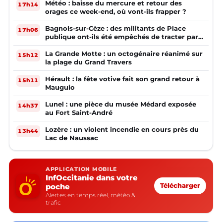
Météo : baisse du mercure et retour des
17h14
orages ce week-end, où vont-ils frapper ?
Bagnols-sur-Cèze : des militants de Place
17h06
publique ont-ils été empêchés de tracter par
la mairie ?
La Grande Motte : un octogénaire réanimé sur
15h12
la plage du Grand Travers
Hérault : la fête votive fait son grand retour à
15h11
Mauguio
Lunel : une pièce du musée Médard exposée
14h37
au Fort Saint-André
Lozère : un violent incendie en cours près du
13h44
Lac de Naussac
APPLICATION MOBILE
InfOccitanie dans votre
poche
Télécharger
Alertes en temps réel, météo &
trafic