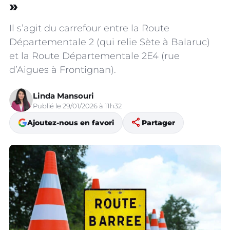
»
Il s’agit du carrefour entre la Route
Départementale 2 (qui relie Sète à Balaruc)
et la Route Départementale 2E4 (rue
d’Aigues à Frontignan).
Linda Mansouri
Publié le 29/01/2026 à 11h32
share
Ajoutez-nous en favori
Partager