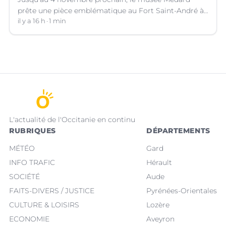
prête une pièce emblématique au Fort Saint-André à
Villeneuve-lez-Avignon (Gard).
il y a 16 h
1 min
L'actualité de l'Occitanie en continu
RUBRIQUES
DÉPARTEMENTS
MÉTÉO
Gard
INFO TRAFIC
Hérault
SOCIÉTÉ
Aude
FAITS-DIVERS / JUSTICE
Pyrénées-Orientales
CULTURE & LOISIRS
Lozère
ECONOMIE
Aveyron