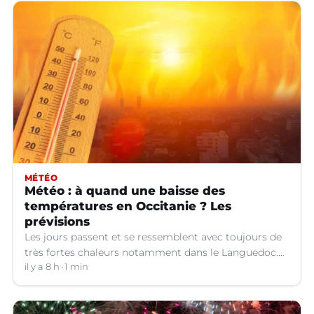
MÉTÉO
Météo : à quand une baisse des
températures en Occitanie ? Les
prévisions
Les jours passent et se ressemblent avec toujours de
très fortes chaleurs notamment dans le Languedoc.
Jusqu’à quand ?
il y a 8 h
1 min