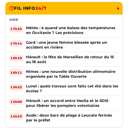
FIL INFO
24/7
HIER
Météo : à quand une baisse des températures
17h25
en Occitanie ? Les prévisions
Gard : une jeune femme blessée après un
17h14
accident en rivière
Hérault : la fête de Marseillan de retour du 15
16h19
au 18 août
Nîmes : une nouvelle distribution alimentaire
16h11
organisée par la Table Ouverte
Lunel : quels travaux sont faits cet été dans les
15h32
écoles ?
Hérault : un accord entre Veolia et le SDIS
15h06
pour libérer les pompiers volontaires
Aude : deux bars de plage à Leucate fermés
14h23
par le préfet