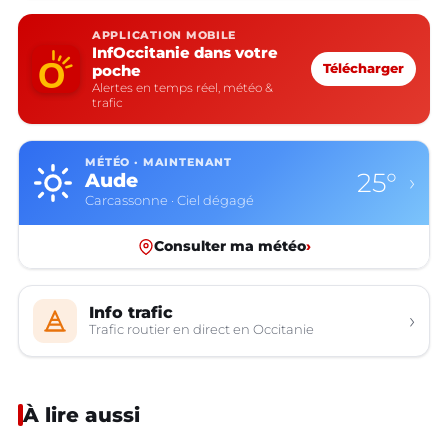
APPLICATION MOBILE
InfOccitanie dans votre
poche
Télécharger
Alertes en temps réel, météo &
trafic
MÉTÉO · MAINTENANT
25°
Aude
›
Carcassonne · Ciel dégagé
Consulter ma météo
›
Info trafic
›
Trafic routier en direct en Occitanie
À lire aussi