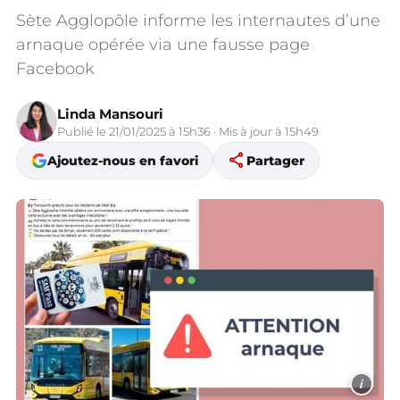
Sète Agglopôle informe les internautes d’une
arnaque opérée via une fausse page
Facebook
Linda Mansouri
Publié le 21/01/2025 à 15h36 · Mis à jour à 15h49
share
Ajoutez-nous en favori
Partager
i